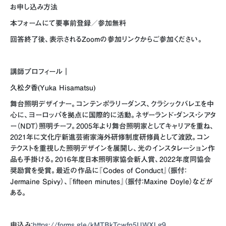
お申し込み方法
本フォームにて要事前登録／参加無料
回答終了後、表示されるZoomの参加リンクからご参加ください。
講師プロフィール｜
久松夕香(Yuka Hisamatsu)
舞台照明デザイナー。コンテンポラリーダンス、クラシックバレエを中
心に、ヨーロッパを拠点に国際的に活動。ネザーランド・ダンス・シアタ
ー（NDT）照明チーフ。2005年より舞台照明家としてキャリアを重ね、
2021年に文化庁新進芸術家海外研修制度研修員として渡欧。コン
テクストを重視した照明デザインを展開し、光のインスタレーション作
品も手掛ける。2016年度日本照明家協会新人賞、2022年度同協会
奨励賞を受賞。最近の作品に『Codes of Conduct』（振付：
Jermaine Spivy）、『fifteen minutes』（振付：Maxine Doyle）などが
ある。
申込み：
https://forms.gle/kMTBkTcwfn5UWXLg9