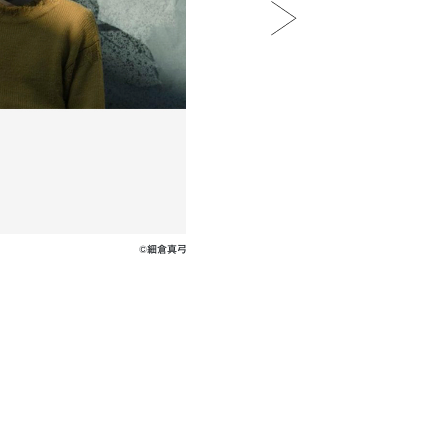
©細倉真弓