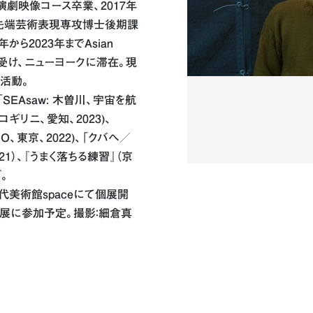
演劇映像コース卒業、2017年
先端芸術表現専攻博士後期課
から2023年までAsian
の助成を受け、ニューヨークに滞在。現
活動。
EAsaw: 木曽川、宇宙を航
ノコギリニ、愛知、2023)、
UDIO、東京、2022)、「クバへ／
2021）、『うまく落ちる練習』（京
。
代美術館spaceにて個展開
プ展に参加予定。撮影：細倉真