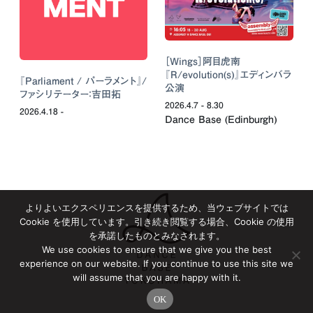
［Wings］阿目虎南
『R/evolution(s)』エディンバラ
『Parliament / パーラメント』/
公演
ファシリテーター：吉田拓
2026.4.7 - 8.30
2026.4.18 -
Dance Base (Edinburgh)
よりよいエクスペリエンスを提供するため、当ウェブサイトでは
Cookie を使用しています。引き続き閲覧する場合、Cookie の使用
を承諾したものとみなされます。
We use cookies to ensure that we give you the best
experience on our website. If you continue to use this site we
will assume that you are happy with it.
OK