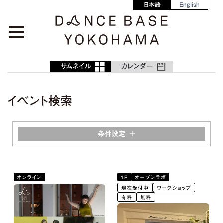
日本語
English
サムネイル
カレンダー
イベント検索
条件設定
オンライン
1F
オープンラボ
現在受付中
ワークショップ
有料
無料