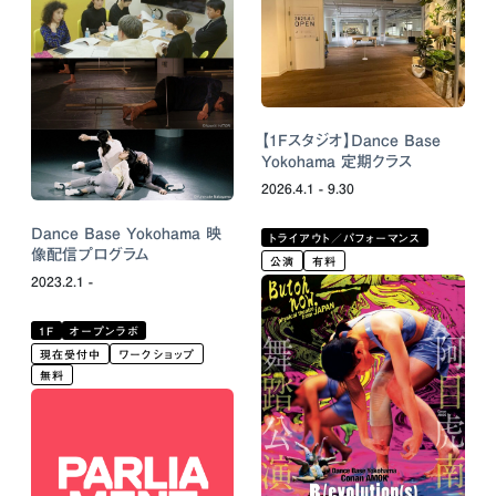
【1Fスタジオ】Dance Base
Yokohama 定期クラス
2026.4.1 - 9.30
Dance Base Yokohama 映
トライアウト／パフォーマンス
像配信プログラム
公演
有料
2023.2.1 -
1F
オープンラボ
現在受付中
ワークショップ
無料