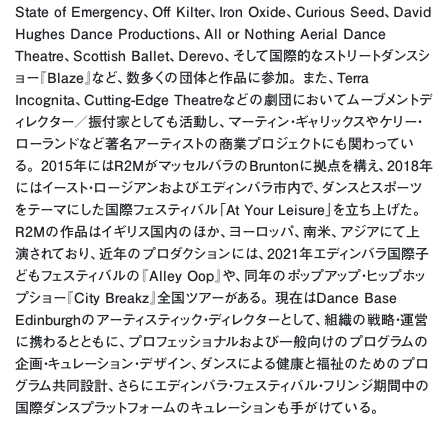
State of Emergency、Off Kilter、Iron Oxide、Curious Seed、David
Hughes Dance Productions、All or Nothing Aerial Dance
Theatre、Scottish Ballet、Derevo、そして国際的なストリートダンスシ
ョー『Blaze』など、数多くの団体と作品に参加。 また、Terra
Incognita、Cutting-Edge Theatreなどの劇団においてムーブメントデ
ィレクター／振付家としても活動し、マーティン・ギャリックスやケリー・
ローランドなど著名アーティストの商業プロジェクトにも関わってい
る。 2015年にはR2MがマッセルバラのBruntonに拠点を構え、2018年
にはイースト・ロージアンおよびエディンバラ市内で、ダンスとスポーツ
をテーマにした国際フェスティバル「At Your Leisure」を立ち上げた。
R2Mの作品はイギリス国内のほか、ヨーロッパ、南米、アジアにて上
演されており、近年のプロダクションには、2021年エディンバラ国際子
どもフェスティバルの『Alley Oop』や、同年のポップアップ・ヒップホッ
プショー『City Breakz』全国ツアーがある。 現在はDance Base
Edinburghのアーティスティック・ディレクターとして、組織の戦略・運営
に携わるとともに、プロフェッショナルおよび一般向けのプログラムの
企画・キュレーション・デザイン、ダンスによる健康と福祉のためのプロ
グラム共同設計、さらにエディンバラ・フェスティバル・フリンジ期間中の
国際ダンスプラットフォームのキュレーションも手がけている。