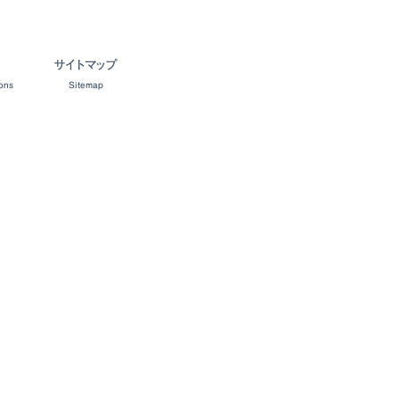
サイトマップ
ons
Sitemap