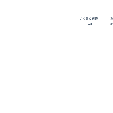
よくある質問
FAQ
Co