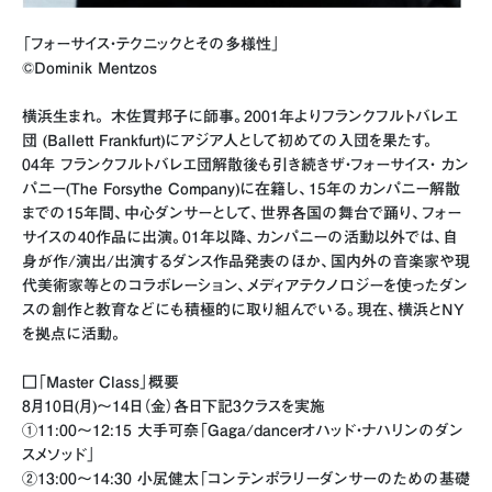
「フォーサイス・テクニックとその多様性」
©Dominik Mentzos
横浜生まれ。 木佐貫邦子に師事。2001年よりフランクフルトバレエ
団 (Ballett Frankfurt)にアジア人として初めての入団を果たす。
04年 フランクフルトバレエ団解散後も引き続きザ・フォーサイス・ カン
パニー(The Forsythe Company)に在籍し、15年のカンパニー解散
までの15年間、中心ダンサーとして、世界各国の舞台で踊り、フォー
サイスの40作品に出演。01年以降、カンパニーの活動以外では、自
身が作/演出/出演するダンス作品発表のほか、国内外の音楽家や現
代美術家等とのコラボレーション、メディアテクノロジーを使ったダン
スの創作と教育などにも積極的に取り組んでいる。現在、横浜とNY
を拠点に活動。
□「Master Class」概要
8月10日(月)～14日（金）各日下記3クラスを実施
①11:00〜12:15 大手可奈「Gaga/dancerオハッド・ナハリンのダン
スメソッド」
②13:00〜14:30 小㞍健太「コンテンポラリーダンサーのための基礎