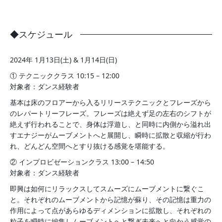
◆スケジュール
2024年 1月13日(土) & 1月14日(日)
① テクニッククラス 10:15 – 12:00
対象者：ダンス経験者
基本は床のフロアーから入るリリーステクニックとフレーズから
のレパートリーフレーズ。フレーズは絶えず足の左右のシフトが
絶えず行われることで、身体は浮遊し、と同時に内側から溢れ出
すエナジーがムーブメントへと展開し、瞬時に拡散と収縮が行わ
れ、どんどん空間へとすり抜ける感覚を堪能する。
② インプロビゼーションクラス 13:00 – 14:50
対象者：ダンス経験者
即興は如何にリラックスしてスムーズにムーブメントに繋ぐこ
と。それぞれのムーブメントから記憶が蘇り、その記憶は重力の
作用によって点があらゆるディメンションに拡散し、それぞれの
粒子を瞬時に編集しムーブメントへと繋ぎ未来へと向かう感覚の