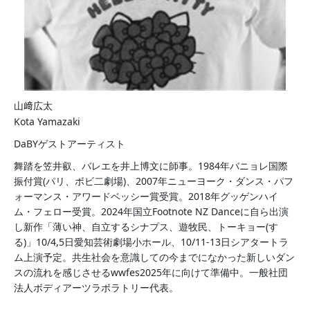
山﨑広太
Kota Yamazaki
DaBYゲストアーティスト
舞踏を笠井叡、バレエを井上博文に師事。1984年バニョレ国際
振付賞(パリ、ボビ二劇場)、2007年ニューヨーク・ダンス・パフ
ォーマンス・アワードベッシー賞受賞。2018年グッゲンハイ
ム・フェロー受賞。2024年国立Footnote NZ Danceに自ら出演
し新作「薄い神、自立するシナプス、遊牧民、トーキョー(す
る)」10/4,5日愛知芸術劇場小ホール、10/11-13日シアタートラ
ム上演予定。共生社会を意識しての今までになかった新しいダン
スの流れを感じさせるwwfes2025年に向けて準備中。一般社団
法人ボディアーツラボラトリー代表。