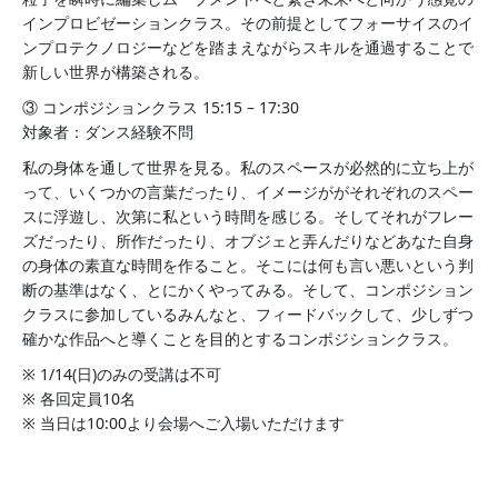
インプロビゼーションクラス。その前提としてフォーサイスのイ
ンプロテクノロジーなどを踏まえながらスキルを通過することで
新しい世界が構築される。
③ コンポジションクラス 15:15 – 17:30
対象者：ダンス経験不問
私の身体を通して世界を見る。私のスペースが必然的に立ち上が
って、いくつかの言葉だったり、イメージががそれぞれのスペー
スに浮遊し、次第に私という時間を感じる。そしてそれがフレー
ズだったり、所作だったり、オブジェと弄んだりなどあなた自身
の身体の素直な時間を作ること。そこには何も言い悪いという判
断の基準はなく、とにかくやってみる。そして、コンポジション
クラスに参加しているみんなと、フィードバックして、少しずつ
確かな作品へと導くことを目的とするコンポジションクラス。
※ 1/14(日)のみの受講は不可
※ 各回定員10名
※ 当日は10:00より会場へご入場いただけます