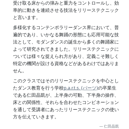
受け取る床からの弾みと重力をコントロールし、効
率的に動きを連続させる技法をリリーステクニック
と言います。
多様化するコンテンポラリーダンス界において、普
遍的であり、いかなる舞踊の形態にも応用可能な技
法として、モダンダンスの誕生から多くの舞踊家に
よって研究されてきました。リリーステクニックに
ついては様々な捉えられ方があり、定義こそ難しく
特定の機関が設ける資格などがあるわけではありま
せん。
このクラスではそのリリーステクニックを中心とし
たダンス教育を行う学校
p.a.r.t.s. (パーツ)
の卒業生
である仁田晶凱が、上半身の可動、下半身の操作、
床との関係性、それらを合わせたコンビネーション
を通して受講者にあったリリーステクニックの使い
方を伝えていきます。
仁田晶凱