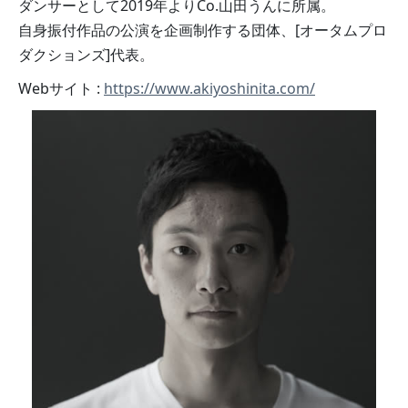
ダンサーとして2019年よりCo.山田うんに所属。
自身振付作品の公演を企画制作する団体、[オータムプロ
ダクションズ]代表。
Webサイト :
https://www.akiyoshinita.com/