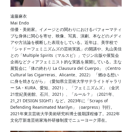
遠藤麻衣
Mai Endo
俳優・美術家。イメージとの関わりにおけるパフォーマティ
ブな身体に関心を寄せ、映像、写真、演劇、本などのメディ
アや方法論を横断した表現をしている。近年は、美学校で
「シャドーフェミニズムズの芸術実践」の開講や、丸山美佳
との「Multiple Spirits（マルスピ）」でジン出版や展覧会
企画などクィアフェミニスト的な実践を展開している。主な
展覧会に「体の終わり La Clausura del Cuerpo」（Centro
Cultural las Cigarreras、Alicante、2022） 「燃ゆる想い
に身を焼きながら」（愛知県立芸術大学サテライトギャラリ
ー SA・KURA、愛知、2021）、「フェミニズムズ」（金沢
21世紀美術館、石川、2021）、「ルール？」（2021年、
21_21 DESIGN SIGHT）など。2023年に「Scraps of
Defending Reanimated Marilyn」（oarpress）刊行。
2021年東京芸術大学美術研究科博士後期課程修了。2022年
文化庁新進芸術家海外研修制度でニューヨーク滞在。