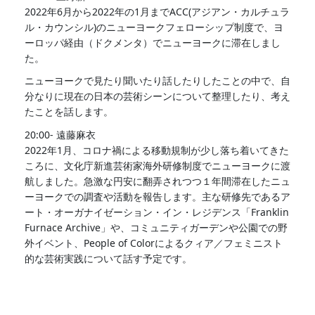
2022年6月から2022年の1月までACC(アジアン・カルチュラ
ル・カウンシル)のニューヨークフェローシップ制度で、ヨ
ーロッパ経由（ドクメンタ）でニューヨークに滞在しまし
た。
ニューヨークで見たり聞いたり話したりしたことの中で、自
分なりに現在の日本の芸術シーンについて整理したり、考え
たことを話します。
20:00- 遠藤麻衣
2022年1月、コロナ禍による移動規制が少し落ち着いてきた
ころに、文化庁新進芸術家海外研修制度でニューヨークに渡
航しました。急激な円安に翻弄されつつ１年間滞在したニュ
ーヨークでの調査や活動を報告します。主な研修先であるア
ート・オーガナイゼーション・イン・レジデンス「Franklin
Furnace Archive」や、コミュニティガーデンや公園での野
外イベント、People of Colorによるクィア／フェミニスト
的な芸術実践について話す予定です。