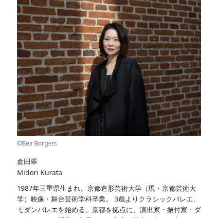
©Bea Borgers
倉田翠
Midori Kurata
1987年三重県生まれ。京都造形芸術大学（現・京都芸術大
学）映像・舞台芸術学科卒業。 3歳よりクラシックバレエ、
モダンバレエを始める。京都を拠点に、演出家・振付家・ダ