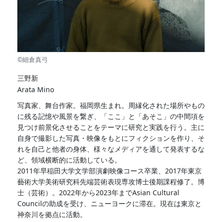
©細倉真弓
三野新
Arata Mino
写真家、舞台作家。福岡県生まれ。周縁化された場所やもの
に残る記憶や風景を繋ぎ、「ここ」と「あそこ」の中間項を
見つけ前景化させることをテーマに研究と実践を行う。主に
自身で撮影した写真・映像をもとにフィクションを作り、そ
れを自己と他者の身体、様々なメディアを通して発表するな
ど、領域横断的に活動している。
2011年早稲田大学文学部演劇映像コース卒業、2017年東京
藝術大学美術研究科先端芸術表現専攻博士後期課程修了。博
士（芸術）。2022年から2023年までAsian Cultural
Councilの助成を受け、ニューヨークに滞在。現在は東京と
神奈川を拠点に活動。