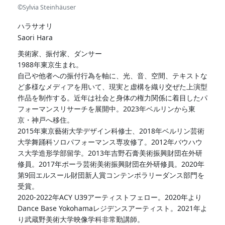
©️Sylvia Steinhäuser
ハラサオリ
Saori Hara
美術家、振付家、ダンサー
1988年東京生まれ。
自己や他者への振付行為を軸に、光、音、空間、テキストな
ど多様なメディアを用いて、現実と虚構を織り交ぜた上演型
作品を制作する。近年は社会と身体の権力関係に着目したパ
フォーマンスリサーチを展開中。2023年ベルリンから東
京・神戸へ移住。
2015年東京藝術大学デザイン科修士、2018年ベルリン芸術
大学舞踊科ソロパフォーマンス専攻修了。2012年バウハウ
ス大学造形学部留学。2013年吉野石膏美術振興財団在外研
修員。2017年ポーラ芸術美術振興財団在外研修員。2020年
第9回エルスール財団新人賞コンテンポラリーダンス部門を
受賞。
2020-2022年ACY U39アーティストフェロー。2020年より
Dance Base Yokohamaレジデンスアーティスト。2021年よ
り武蔵野美術大学映像学科非常勤講師。