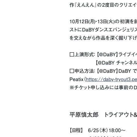
作『えんえん』の2度目のクリエイ
10月12日(月)・13日(火)の
ストにDaBYダンスエバンジェ
を交えながら作品を深く掘り下げ
□上演形式： 【@DaBY】ライブイベ
【@DaBY チャンネル】
□申込方法： 【@DaBY】DaB
Peatix（
https://daby-tryout3.p
※チケット申し込みには事前のDa
平原慎太郎 トライアウト＆
【日程】 6/25（木）18:00〜