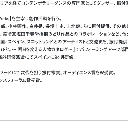
のキャリアを経てコンテンポラリーダンスの専門家としてダンサー、振付
Works】を主宰し創作活動を行う。
郎、小林顕作、白井晃、長塚圭史、上北健、らに振付提供、その他
他、美術家塩田千春や播磨みどり作品とのコラボレーションなど、他
国、スペイン、スコットランドとのアーティストと交流また、振付提供
のひと。～ 明日を変える人物カタログ～』でパフォーミングアーツ部
海外研修派遣にてスペインに9ヶ月研修。
。
ーアワードにて次代を担う振付家賞、オーディエンス賞をW受賞。
ダンスフォーラム賞受賞。