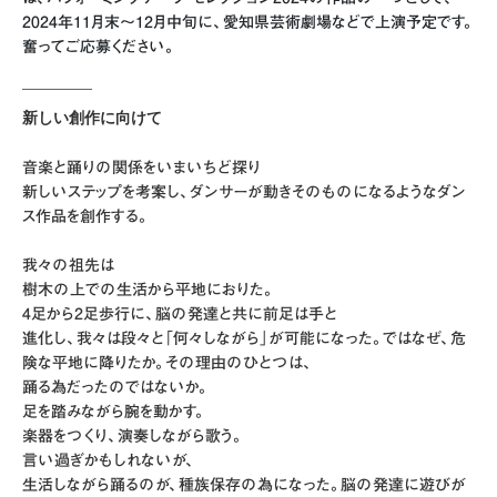
2024年11月末〜12月中旬に、愛知県芸術劇場などで上演予定です。
奮ってご応募ください。
_________
新しい創作に向けて
音楽と踊りの関係をいまいちど探り
新しいステップを考案し、ダンサーが動きそのものになるようなダン
ス作品を創作する。
我々の祖先は
樹木の上での生活から平地におりた。
4足から2足歩行に、脳の発達と共に前足は手と
進化し、我々は段々と「何々しながら」が可能になった。ではなぜ、危
険な平地に降りたか。その理由のひとつは、
踊る為だったのではないか。
足を踏みながら腕を動かす。
楽器をつくり、演奏しながら歌う。
言い過ぎかもしれないが、
生活しながら踊るのが、種族保存の為になった。脳の発達に遊びが