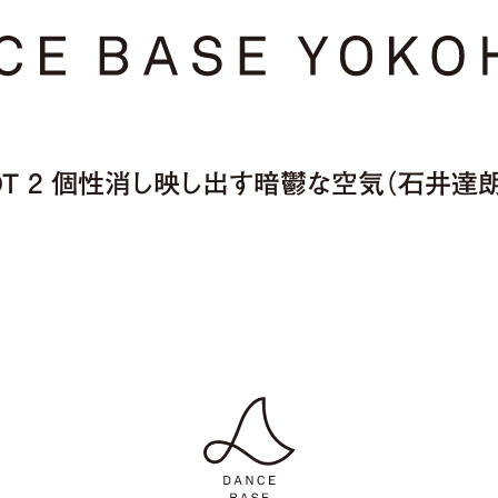
DT 2 個性消し映し出す暗鬱な空気（石井達朗