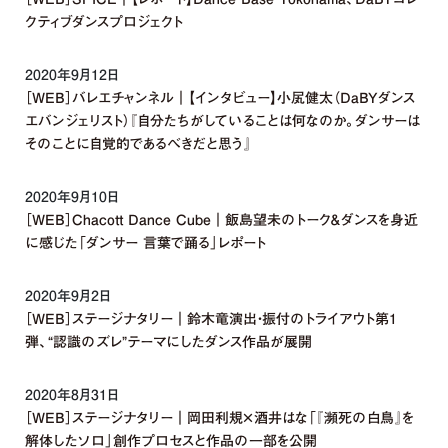
クティブダンスプロジェクト
2020年9月12日
［WEB］バレエチャンネル｜【インタビュー】小㞍健太（DaBYダンス
エバンジェリスト）『自分たちがしていることは何なのか。ダンサーは
そのことに自覚的であるべきだと思う』
2020年9月10日
［WEB］Chacott Dance Cube｜飯島望未のトーク＆ダンスを身近
に感じた「ダンサー 言葉で踊る」レポート
2020年9月2日
［WEB］ステージナタリー｜鈴木竜演出・振付のトライアウト第1
弾、“認識のズレ”テーマにしたダンス作品が展開
2020年8月31日
［WEB］ステージナタリー｜岡田利規×酒井はな「『瀕死の白鳥』を
解体したソロ」創作プロセスと作品の一部を公開