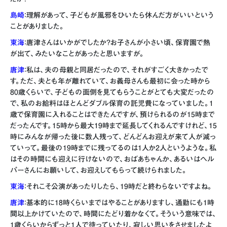
島崎
：理解があって、子どもが風邪をひいたら休んだ方がいいという
ことがありました。
東海
：唐津さんはいかがでしたか？お子さんが小さい頃、保育園で熱
が出て、みたいなことがあったと思いますが。
唐津
：私は、夫の母親と同居だったので、それがすごく大きかったで
す。ただ、夫とも年が離れていて、お義母さんも最初に会った時から
80歳くらいで、子どもの面倒を見てもらうことがとても大変だったの
で、私のお給料はほとんどダブル保育の託児費になっていました。1
歳で保育園に入れることはできたんですが、預けられるのが15時まで
だったんです。15時から最大19時まで延長してくれるんですけれど、15
時にみんなが帰った後に数人残って、どんどんお迎えが来て人が減っ
ていって。最後の19時までに残ってるのは1人か2人というような。私
はその時間にも迎えに行けないので、おばあちゃんか、あるいはヘル
パーさんにお願いして、お迎えしてもらって続けられました。
東海
：それこそ公演があったりしたら、19時だと終わらないですよね。
唐津
：基本的に18時くらいまではやることがありますし、通勤にも1時
間以上かけていたので、時間にたどり着かなくて。そういう意味では、
1歳くらいからずっと1人で待っていたり、寂しい思いをさせましたよ