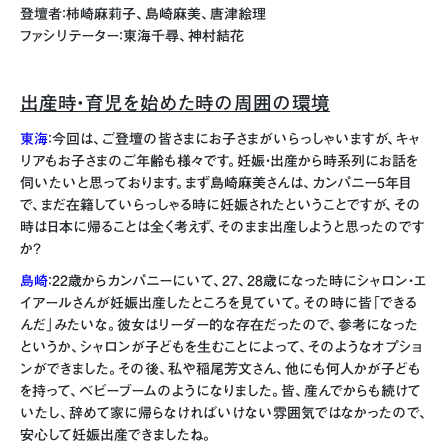
登壇者：柿崎麻莉子、島崎麻美、唐津絵理
ファシリテーター：東海千尋、神村結花
出産時・育児を始めた時の周囲の環境
東海
：今回は、ご登壇の皆さまにお子さまがいらっしゃいますが、キャ
リアもお子さまのご年齢も様々です。妊娠・出産から時系列にお話を
伺いたいと思っております。まず島崎麻美さんは、カンパニー5年目
で、まだ在籍していらっしゃる時に妊娠されたということですが、その
時は日本に帰ることは全く考えず、そのまま出産しようと思ったのです
か？
島崎
：22歳からカンパニーにいて、27、28歳になった時にシャロン・エ
イアールさんが妊娠出産したところを見ていて。その時に皆「できる
んだ」みたいな。彼女はリーダー的な存在だったので、参考になった
というか、シャロンが子どもを生むことによって、そのようなオプショ
ンができました。その後、私や稲尾芳文さん、他にも何人かが子ども
を持って、ベビーブームのようになりました。皆、産んでからも続けて
いたし、辞めて家に帰らなければいけない雰囲気ではなかったので、
安心して妊娠出産できましたね。