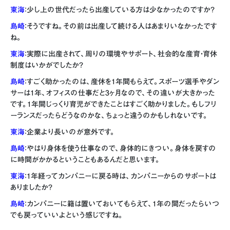
東海
：少し上の世代だったら出産している方は少なかったのですか？
島崎
：そうですね。その前は出産して続ける人はあまりいなかったです
ね。
東海
：実際に出産されて、周りの環境やサポート、社会的な産育・育休
制度はいかがでしたか？
島崎
：すごく助かったのは、産休を1年間もらえて。スポーツ選手やダン
サーは1年、オフィスの仕事だと3ヶ月なので、その違いが大きかった
です。1年間じっくり育児ができたことはすごく助かりました。もしフリ
ーランスだったらどうなのかな、ちょっと違うのかもしれないです。
東海
：企業より長いのが意外です。
島崎
：やはり身体を使う仕事なので、身体的にきつい。身体を戻すの
に時間がかかるということもあるんだと思います。
東海
：1年経ってカンパニーに戻る時は、カンパニーからのサポートは
ありましたか？
島崎
：カンパニーに籍は置いておいてもらえて、1年の間だったらいつ
でも戻っていいよという感じですね。