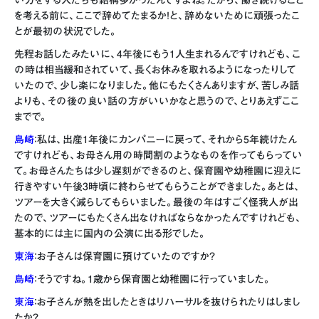
い方をする人たちも結構多かったんですよね。だから、働き続けること
を考える前に、ここで辞めてたまるか！と、辞めないために頑張ったこ
とが最初の状況でした。
先程お話したみたいに、4年後にもう1人生まれるんですけれども、こ
の時は相当緩和されていて、長くお休みを取れるようになったりして
いたので、少し楽になりました。他にもたくさんありますが、苦しみ話
よりも、その後の良い話の方がいいかなと思うので、とりあえずここ
までで。
島崎
：私は、出産1年後にカンパニーに戻って、それから5年続けたん
ですけれども、お母さん用の時間割のようなものを作ってもらってい
て。お母さんたちは少し遅刻ができるのと、保育園や幼稚園に迎えに
行きやすい午後3時頃に終わらせてもらうことができました。あとは、
ツアーを大きく減らしてもらいました。最後の年はすごく怪我人が出
たので、ツアーにもたくさん出なければならなかったんですけれども、
基本的には主に国内の公演に出る形でした。
東海
：お子さんは保育園に預けていたのですか？
島崎
：そうですね。1歳から保育園と幼稚園に行っていました。
東海
：お子さんが熱を出したときはリハーサルを抜けられたりはしまし
たか？