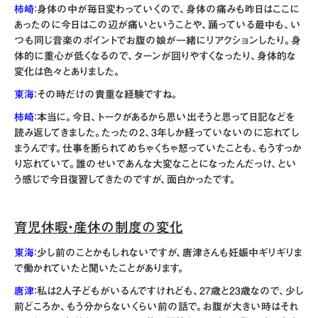
柿崎
：身体の中が毎日変わっていくので、身体の痛みも昨日はここに
あったのに今日はこの辺が痛いということや、踊っている最中も、い
つも同じ音楽のポイントでお腹の娘が一緒にリアクションしたり。身
体的に重心が低くなるので、ターンが回りやすくなったり、身体的な
変化は色々とありました。
東海
：その時だけの貴重な経験ですね。
柿崎
：本当に。今日、トークがあるから思い出そうと思って日記などを
読み返してきました。たったの2、3年しか経っていないのに忘れてし
まうんです。仕事を断られてめちゃくちゃ怒っていたことも、もうすっか
り忘れていて。誰のせいであんな大変なことになったんだっけ、とい
う感じで今日復習してきたのですが、面白かったです。
育児休暇・産休の制度の変化
東海
：少し前のことかもしれないですが、唐津さんも妊娠中ギリギリま
で働かれていたと聞いたことがあります。
唐津
：私は2人子どもがいるんですけれども、27歳と23歳なので、少し
前どころか、もう分からないくらい前の話で。お腹が大きい時はそれ