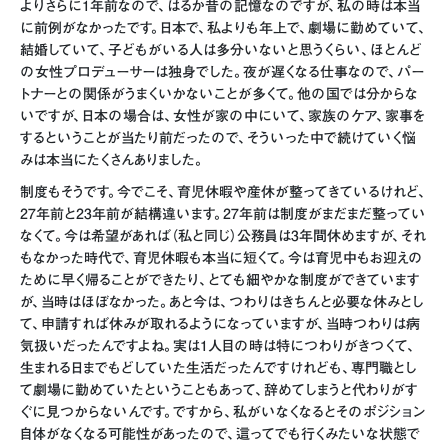
よりさらに1年前なので、はるか昔の記憶なのですが、私の時は本当
に前例がなかったです。日本で、私よりも年上で、劇場に勤めていて、
結婚していて、子どもがいる人は多分いないと思うくらい、ほとんど
の女性プロデューサーは独身でした。夜が遅くなる仕事なので、パー
トナーとの関係がうまくいかないことが多くて。他の国では分からな
いですが、日本の場合は、女性が家の中にいて、家族のケア、家事を
するということが当たり前だったので、そういった中で続けていく悩
みは本当にたくさんありました。
制度もそうです。今でこそ、育児休暇や産休が整ってきているけれど、
27年前と23年前が結構違います。27年前は制度がまだまだ整ってい
なくて。今は希望があれば（私と同じ）公務員は3年間休めますが、それ
もなかった時代で、育児休暇も本当に短くて。今は育児中もお迎えの
ために早く帰ることができたり、とても細やかな制度ができています
が、当時はほぼなかった。あと今は、つわりはきちんと必要な休みとし
て、申請すれば休みが取れるようになっていますが、当時つわりは病
気扱いだったんですよね。実は1人目の時は特につわりがきつくて、
生まれる日までもどしていた生活だったんですけれども、専門職とし
て劇場に勤めていたということもあって、辞めてしまうと代わりがす
ぐに見つからないんです。ですから、私がいなくなるとそのポジション
自体がなくなる可能性があったので、這ってでも行くみたいな状態で