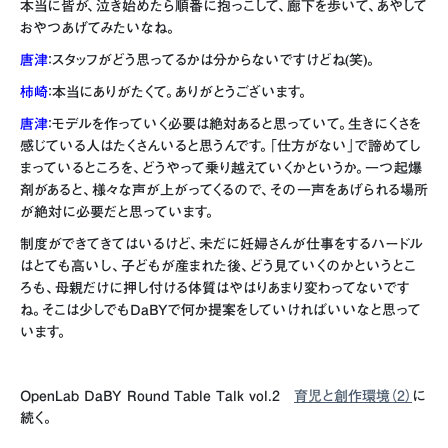
本当に皆が、泣き始めたら順番に抱っこして、廊下を歩いて、あやして
おやつあげてみたいなね。
唐津
：スタッフがどう思ってるかは分からないですけどね(笑)。
柿崎
：本当にありがたくて。ありがとうございます。
唐津
：モデルを作っていく必要は絶対あると思っていて。生きにくさを
感じている人はたくさんいると思うんです。「仕方がない」で諦めてし
まっているところを、どうやって乗り越えていくかというか。一つ起爆
剤があると、様々な声が上がってくるので、その一声をあげられる場所
が絶対に必要だと思っています。
制度ができてきてはいるけど、未だに妊婦さんが仕事をするハードル
はとても高いし、子どもが産まれた後、どう見ていくのかというとこ
ろも、母親だけに押し付ける体質はやはりあまり変わってないです
ね。そこは少しでもDaBYで何か提案をしていければいいなと思って
います。
OpenLab DaBY Round Table Talk vol.2
育児と創作環境（2）
に
続く。