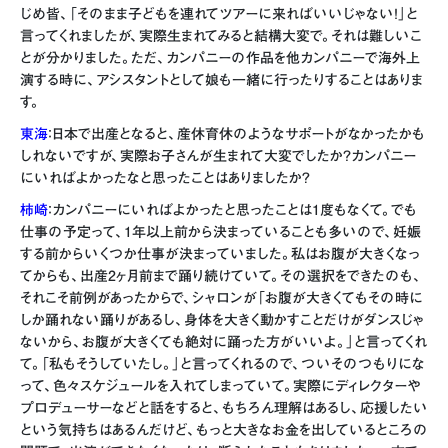
じめ皆、「そのまま子どもを連れてツアーに来ればいいじゃない！」と
言ってくれましたが、実際生まれてみると結構大変で。それは難しいこ
とが分かりました。ただ、カンパニーの作品を他カンパニーで海外上
演する時に、アシスタントとして娘も一緒に行ったりすることはありま
す。
東海
：日本で出産となると、産休育休のようなサポートがなかったかも
しれないですが、実際お子さんが生まれて大変でしたか？カンパニー
にいればよかったなと思ったことはありましたか?
柿崎
：カンパニーにいればよかったと思ったことは1度もなくて。でも
仕事の予定って、1年以上前から決まっていることも多いので、妊娠
する前からいくつか仕事が決まっていました。私はお腹が大きくなっ
てからも、出産2ヶ月前まで踊り続けていて。その選択をできたのも、
それこそ前例があったからで、シャロンが「お腹が大きくてもその時に
しか踊れない踊りがあるし、身体を大きく動かすことだけがダンスじゃ
ないから、お腹が大きくても絶対に踊った方がいいよ。」と言ってくれ
て。「私もそうしていたし。」と言ってくれるので、ついそのつもりにな
って、色々スケジュールを入れてしまっていて。実際にディレクターや
プロデューサーなどと話をすると、もちろん理解はあるし、応援したい
という気持ちはあるんだけど、もっと大きなお金を出しているところの