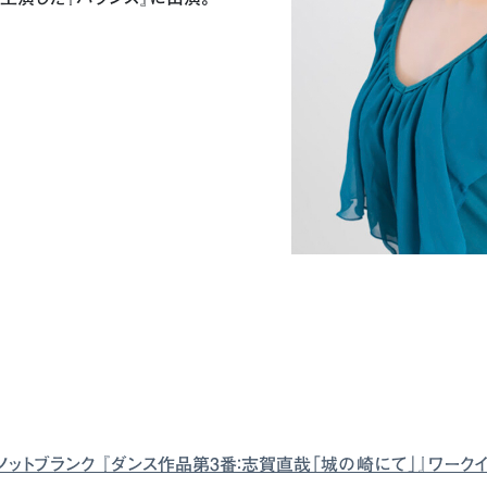
ノットブランク 『ダンス作品第3番：志賀直哉「城の崎にて」』ワーク