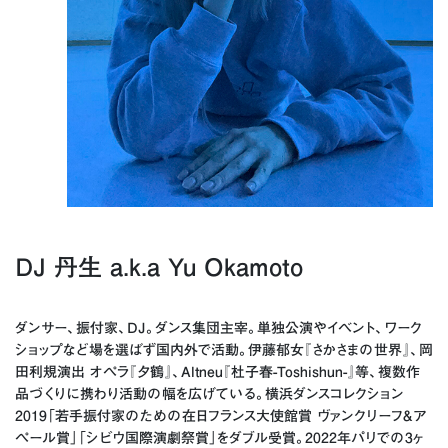
DJ 丹生 a.k.a Yu Okamoto
ダンサー、振付家、DJ。ダンス集団主宰。単独公演やイベント、ワーク
ショップなど場を選ばず国内外で活動。伊藤郁女『さかさまの世界』、岡
田利規演出 オペラ『夕鶴』、Altneu『杜子春-Toshishun-』等、複数作
品づくりに携わり活動の幅を広げている。横浜ダンスコレクション
2019「若手振付家のための在日フランス大使館賞 ヴァンクリーフ&ア
ペール賞」「シビウ国際演劇祭賞」をダブル受賞。2022年パリでの3ヶ