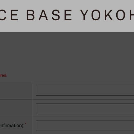
ired.
*
onfirmation)