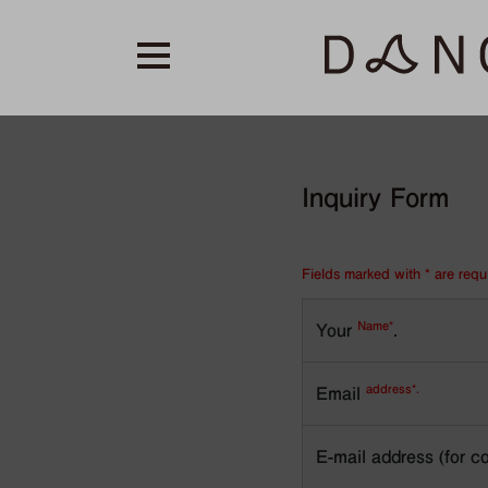
Inquiry Form
Fields marked with * are requ
Name*
Your
.
address*.
Email
E-mail address (for c