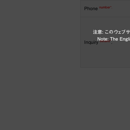
number*.
Phone
注意: このウェ
Note: The Engli
details*
Inquiry
.