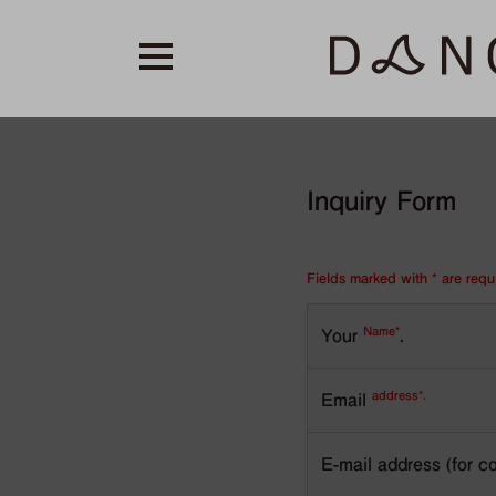
Inquiry Form
Fields marked with * are requ
Name*
Your
.
address*.
Email
E-mail address (for c