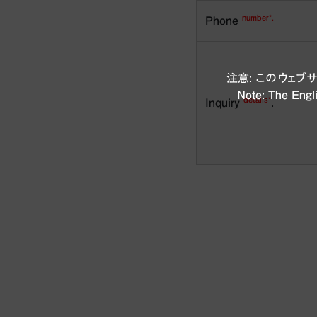
number*.
Phone
注意: このウェ
Note: The Engli
details*
Inquiry
.