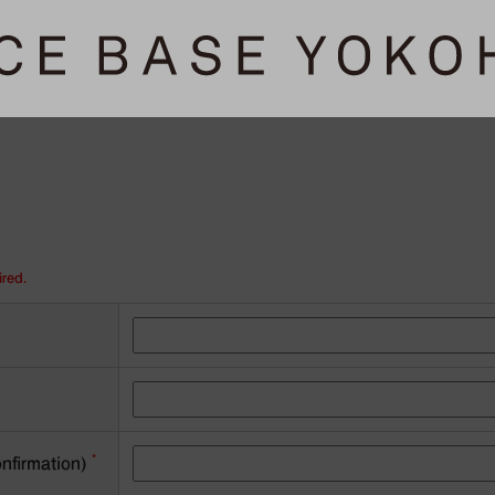
ired.
*
onfirmation)