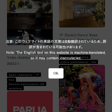
1F Studio] Dance Base
Yokohama Regular Class
注意: このウェブサイトの英語の文章は自動翻訳されているため、誤
2026.4.1 - 9.30
訳が含まれている可能性があります。
Note: The English text on this website is machine-translated,
Dance Base Yokohama
Tryout/Performance
Video distribution program
so it may contain inaccuracies.
public performance
fee
2023.2.1 -
OK
Open Laboratory
1F
free
General participation OK
workshop