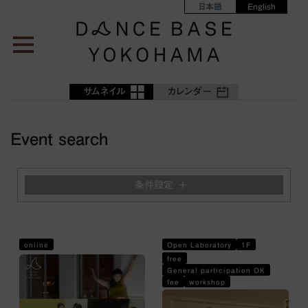
日本語
English
サムネイル
カレンダー
Event search
条件設定
online
Open Laboratory
1F
free
General participation OK
fee
workshop