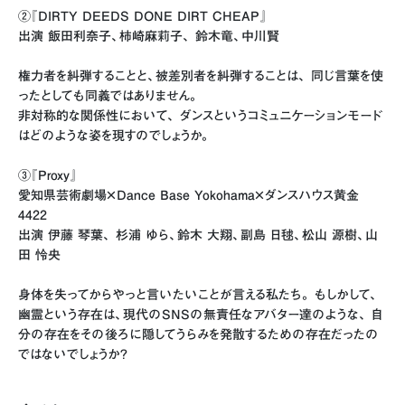
②『DIRTY DEEDS DONE DIRT CHEAP』
出演 飯田利奈子、柿崎麻莉子、 鈴木竜、中川賢
権力者を糾弾することと、被差別者を糾弾することは、 同じ言葉を使
ったとしても同義ではありません。
非対称的な関係性において、 ダンスというコミュニケーションモード
はどのような姿を現すのでしょうか。
③『Proxy』
愛知県芸術劇場×Dance Base Yokohama×ダンスハウス黄金
4422
出演 伊藤 琴葉、 杉浦 ゆら、鈴木 大翔、副島 日毬、松山 源樹、山
田 怜央
身体を失ってからやっと言いたいことが言える私たち。 もしかして、
幽霊という存在は、現代のSNSの無責任なアバター達のような、 自
分の存在をその後ろに隠してうらみを発散するための存在だったの
ではないでしょうか?