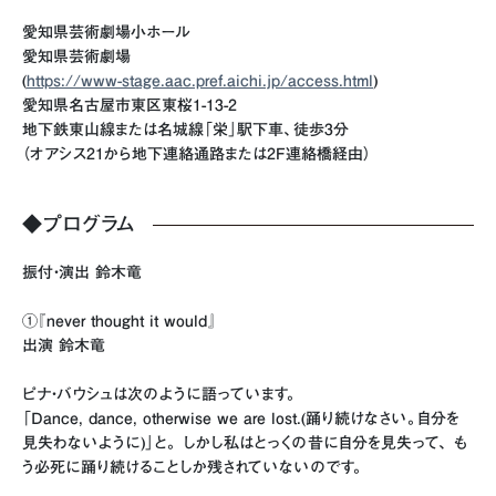
愛知県芸術劇場小ホール
愛知県芸術劇場
(
https://www-stage.aac.pref.aichi.jp/access.html
)
愛知県名古屋市東区東桜1-13-2
地下鉄東山線または名城線「栄」駅下車、徒歩3分
（オアシス21から地下連絡通路または2F連絡橋経由）
◆プログラム
振付・演出 鈴木竜
①『never thought it would』
出演 鈴木竜
ピナ・バウシュは次のように語っています。
「Dance, dance, otherwise we are lost.(踊り続けなさい。自分を
見失わないように)」と。 しかし私はとっくの昔に自分を見失って、 も
う必死に踊り続けることしか残されていないのです。