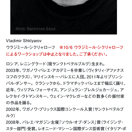
Vladimir Shklyarov
ウラジミール・シクリャローフ
※10/6 ウラジミール・シクリャローフ
によるワークショップは中止となりました。ご了承ください。
ロシア、レニングラード（現サンクトペテルブルグ）生まれ。
2003年、ワガノワ・バレエ・アカデミーを卒業し（ヴィタリィ・アファナス
コフのクラス）、マリインスキー・バレエに入団。2011年よりプリンシ
パル・ダンサー。 クラシックから、ドラマチック・バレエまで幅広く踊り、
近年、ウィリアム・フォーサイス、アンジュラン・プレルジョカージュ、ア
レクセイ・ラトマンスキー、ウェイン・マクレガーなどの数多くの振付家
の作品を踊る。
2002年、ワガノワ・プリックス国際コンクール入賞（サンクトペテルブ
ルク）
2008年、バレエ・マガジン主催「ソウル・オブ・ダンス」賞（ライジング・
スター部門）受賞。レオニード・マシーン国際ダンス芸術賞（イタリア・ポ