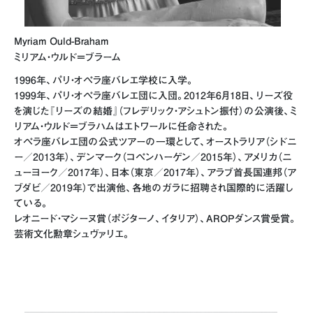
Myriam Ould-Braham
ミリアム・ウルド＝ブラーム
1996年、パリ・オペラ座バレエ学校に入学。
1999年、パリ・オペラ座バレエ団に入団。2012年6月18日、リーズ役
を演じた『リーズの結婚』（フレデリック・アシュトン振付）の公演後、ミ
リアム・ウルド＝ブラハムはエトワールに任命された。
オペラ座バレエ団の公式ツアーの一環として、オーストラリア（シドニ
ー／2013年）、デンマーク（コペンハーゲン／2015年）、アメリカ（ニ
ューヨーク／2017年）、日本（東京／2017年）、アラブ首長国連邦（ア
ブダビ／2019年）で出演他、各地のガラに招聘され国際的に活躍し
ている。
レオニード・マシーヌ賞（ポジターノ、イタリア）、AROPダンス賞受賞。
芸術文化勲章シュヴァリエ。