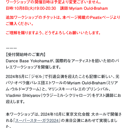
ワークショップの開催日時は予定より変更ございません。
日時：10月8日(火)19:00-20:30 講師：Myriam Ould-Braham
追加ワークショップのチケットは、本ページ掲載のPeatixページより
ご購入ください。
ご理解を賜りますよう、どうぞよろしくお願いいたします。
ーーー
【受付開始時のご案内】
Dance Base Yokohamaが、国際的なアーティストを招いた初のバ
レエワークショップを開催します。
2024年5月に『ジゼル』で引退公演を迎えたことも記憶に新しい、
元
パリ・オペラ座バレエ団エトワールの
Myriam Ould-Braham（
ミリア
ム・ウルド＝ブラーム）と、マリンスキー・バレエのプリンシパル、
Vladimir Shklyarov（
ウラジーミル・シクリャローフ）をゲスト講師にお
迎えします。
本ワークショップは、2024年10月に東京文化会館 大ホールで開催さ
れる「
スーパースター・ガラ2024
」の来日公演にあわせて実現しまし
た。