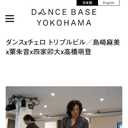
日本語
English
ダンスｘチェロ トリプルビル／島崎麻美
ｘ栗朱音ｘ四家卯大ｘ高橋萌登