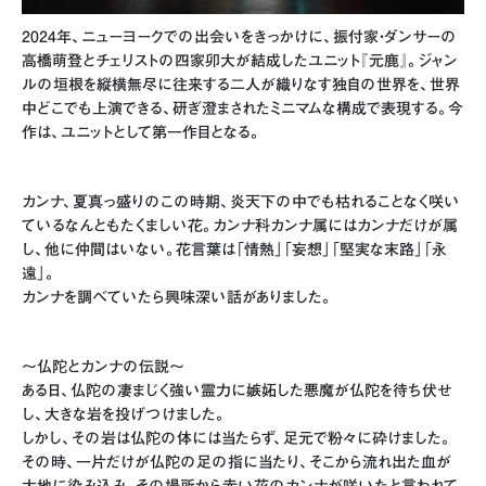
2024年、ニューヨークでの出会いをきっかけに、振付家・ダンサーの
高橋萌登とチェリストの四家卯大が結成したユニット『元鹿』。ジャン
ルの垣根を縦横無尽に往来する二人が織りなす独自の世界を、世界
中どこでも上演できる、研ぎ澄まされたミニマムな構成で表現する。今
作は、ユニットとして第一作目となる。
カンナ、夏真っ盛りのこの時期、炎天下の中でも枯れることなく咲い
ているなんともたくましい花。カンナ科カンナ属にはカンナだけが属
し、他に仲間はいない。花言葉は「情熱」「妄想」「堅実な末路」「永
遠」。
カンナを調べていたら興味深い話がありました。
～仏陀とカンナの伝説～
ある日、仏陀の凄まじく強い霊力に嫉妬した悪魔が仏陀を待ち伏せ
し、大きな岩を投げつけました。
しかし、その岩は仏陀の体には当たらず、足元で粉々に砕けました。
その時、一片だけが仏陀の足の指に当たり、そこから流れ出た血が
大地に染み込み、その場所から赤い花のカンナが咲いたと言われて