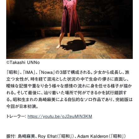
©Takashi UNNo
「昭和」、「IMA」、「Nowa」の3部で構成される。少女から成長し、旅
立つ女性が、時を経て混沌とした状況の中で生命の儚さに直面し、
曖昧な記憶や重なり合う様々な感情の流れに身を任せる様子が描か
れる。そして最後に、辿り着いた場所で何ができるかを試行錯誤す
る。昭和生まれの島崎麻美による自伝的なソロ作品であり、完結版は
今回が日本初演。
トレーラー：
https://youtu.be/oJ2euMlN3KM
振付： 島崎麻美、Roy Efrat（「昭和」）、Adam Kalderon（「昭和」）