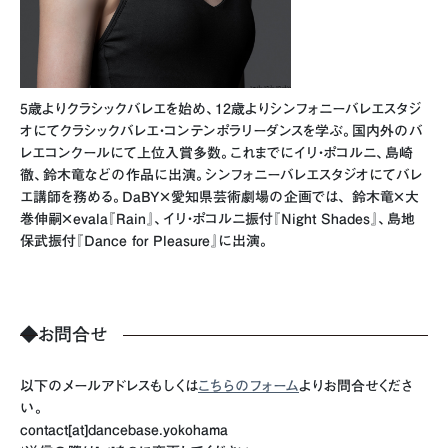
5歳よりクラシックバレエを始め、12歳よりシンフォニーバレエスタジ
オにてクラシックバレエ・コンテンポラリーダンスを学ぶ。国内外のバ
レエコンクールにて上位入賞多数。これまでにイリ・ポコルニ、島崎
徹、鈴木竜などの作品に出演。シンフォニーバレエスタジオにてバレ
エ講師を務める。DaBY×愛知県芸術劇場の企画では、 鈴木⻯×大
巻伸嗣×evala『Rain』、イリ・ポコルニ振付『Night Shades』、島地
保武振付『Dance for Pleasure』に出演。
◆
お問合せ
以下のメールアドレスもしくは
こちらのフォーム
よりお問合せくださ
い。
contact[at]dancebase.yokohama