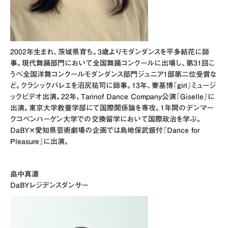
2002年生まれ、茨城県育ち。3歳よりモダンダンスを平多結花に師
事。現代舞踊部門において全国舞踊コンクールに出場し、第31回こ
うべ全国洋舞コンクールモダンダンス部門ジュニア1部第二位受賞な
ど。クラシックバレエを沼尻祐司に師事。13年、秦基博『girl』ミュージ
ックビデオ出演。22年、Tarinof Dance Company公演『Giselle』に
出演。東京大学教養学部にて国際関係論を専攻。1年間のデンマー
クコペンハーゲン大学での交換留学において国際政治を学ぶ。
DaBY×愛知県芸術劇場の企画では島地保武振付『Dance for
Pleasure』に出演。
畠中真濃
DaBYレジデンスダンサー