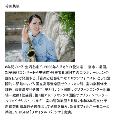
袴田美帆
8年間のパリ生活を経て、2023年ふるさとの愛知県・一宮市に帰国。
親子向けコンサートや美術館・歴史文化施設でのコラボレーション企
画を日仏で発展させ、「音楽と社会をつなぐサクソフォニスト」として国
際的に活動中。パリ国立高等音楽院サクソフォン科、室内楽科修士
課程、即興演奏科を修了。第8回ナント国際サクソフォンコンクール満
場一致第1位受賞、第7回アドルフサックス国際サクソフォンコンクー
ルファイナリスト、ベルギー室内管弦楽団と共演。令和3年度文化庁
新進芸術家海外研修生として研鑽を積み、新日本フィルハーモニーと
共演。NHK-FM「リサイタル・パッシオ」出演。