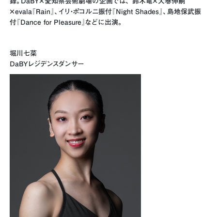
録。DaBY×愛知県芸術劇場の企画では、 鈴木⻯×大巻伸嗣
×evala『Rain』、イリ・ポコルニ振付『Night Shades』、
島地保武振
付『Dance for Pleasure』
などに出演。
堀川七菜
DaBYレジデンスダンサー