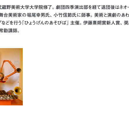
武蔵野美術大学大学院修了｡ 劇団四季演出部を経て退団後はネオ・
 舞台美術家の堀尾幸男氏､ 小竹信節氏に師事｡ 美術と演劇のあ
などを行う｢ひょうげんのあそびば｣ 主催｡ 伊藤熹朔賞新人賞､ 奨
常勤講師｡