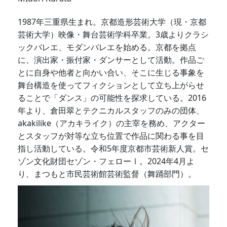
1987年三重県生まれ。京都造形芸術大学（現・京都
芸術大学）映像・舞台芸術学科卒業。3歳よりクラシ
ックバレエ、モダンバレエを始める。京都を拠点
に、演出家・振付家・ダンサーとして活動。作品ご
とに自身や他者と向かい合い、そこに生じる事象を
舞台構造を使ってフィクションとして立ち上がらせ
ることで「ダンス」の可能性を探求している。2016
年より、倉田翠とテクニカルスタッフのみの団体、
akakilike（アカキライク）の主宰を務め、アクター
とスタッフが対等な立ち位置で作品に関わる事を目
指し活動している。令和5年度京都市芸術新人賞。セ
ゾン文化財団セゾン・フェローⅠ。2024年4月よ
り、まつもと市民芸術館芸術監督（舞踊部門）。