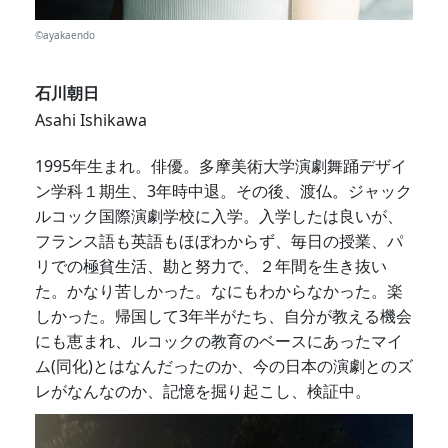
©︎ayakaendo
石川朝日
Asahi Ishikawa
1995年生まれ。俳優。多摩美術大学演劇舞踊デザイ
ン学科１期生、3年時中退。その後、渡仏。ジャック
ルコック国際演劇学校に入学。入学したは良いが、
フランス語も英語もほぼわからず、毎日の授業、パ
リでの極貧生活、勘と努力で、２年間を生き抜い
た。かなり苦しかった。なにもわからなかった。楽
しかった。帰国して3年半がたち、自分が教える機会
にも恵まれ、ルコックの教育のベースにあったマイ
ム(同化)とはなんだったのか、今の日本の演劇とのズ
レがなんなのか、記憶を掘り起こし、検証中。