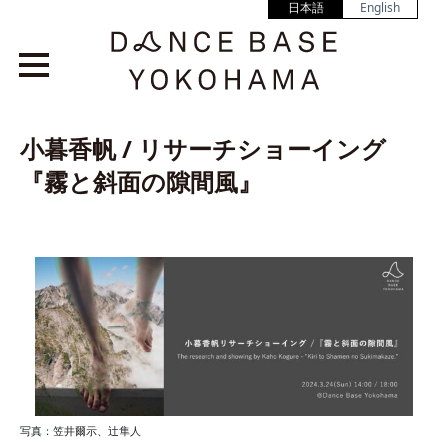
日本語
English
小暮香帆 / リサーチショーイング
『霧と斜面の隙間風』
写真：笠井爾示、辻隼人