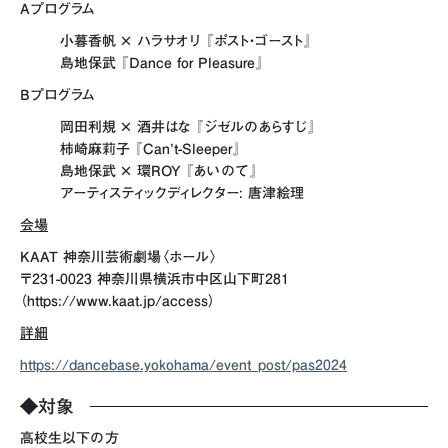
Aプログラム
小暮香帆 × ハラサオリ 『ポスト・ゴースト』
島地保武 『Dance for Pleasure』
Bプログラム
岡田利規 × 酒井はな 『ジゼルのあらすじ』
柿崎麻莉子 『Can’t-Sleeper』
島地保武 × 環ROY 『あいのて』
アーティスティックディレクター: 唐津絵理
会場
KAAT 神奈川芸術劇場〈ホール〉
〒231-0023 神奈川県横浜市中区山下町281
（https://www.kaat.jp/access）
詳細
https://dancebase.yokohama/event_post/pas2024
◆
対象
高校生以下の方