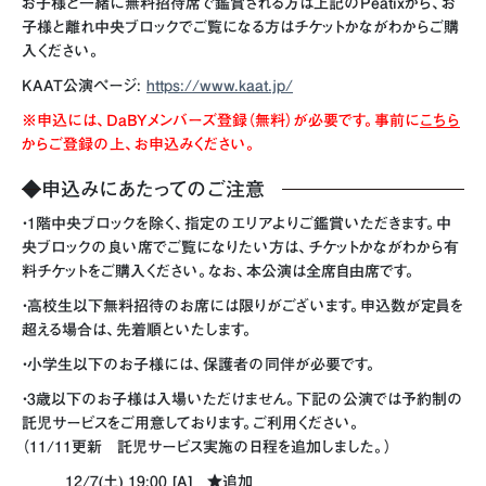
お子様と一緒に無料招待席で鑑賞される方は上記のPeatixから、お
子様と離れ中央ブロックでご覧になる方はチケットかながわからご購
入ください。
KAAT公演ページ:
https://www.kaat.jp/
※申込には、DaBYメンバーズ登録（無料）が必要です。事前に
こちら
からご登録の上、お申込みください。
◆
申込みにあたってのご注意
・1階中央ブロックを除く、指定のエリアよりご鑑賞いただきます。中
央ブロックの良い席でご覧になりたい方は、チケットかながわから有
料チケットをご購入ください。なお、本公演は全席自由席です。
・高校生以下無料招待のお席には限りがございます。申込数が定員を
超える場合は、先着順といたします。
・小学生以下のお子様には、保護者の同伴が必要です。
・3歳以下のお子様は入場いただけません。下記の公演では予約制の
託児サービスをご用意しております。ご利用ください。
（11/11更新 託児サービス実施の日程を追加しました。）
12/7(土) 19:00 [A] ★追加