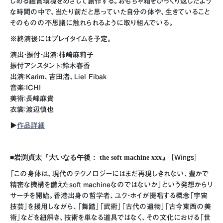
しめる鑑賞環境をめざして創作する。おもちゃ箱をひっくり返したよう
な時間の中で、当たり前だと思っていた自分の体や、生きていること
そのものの不思議に触れられるように取り組んでいる。
※終演後にはプレイタイムを予定。
演出・振付・出演：柿崎麻莉子
振付アシスタント：鈴木春香
出演：Karim、吉田渚、Liel Fibak
音楽：ICHI
美術：長峰麻貴
衣裳：渡辺慎也
▶︎
作品詳細
■岩渕貞太『大いなる午後： the soft machine xxx』
［Wings］
「この身体は、現代のテクノロジーにはまだ再現しきれない、豊かで
精密な機構を備えたsoft machineなのではないか」という発想からリ
サーチを開始。香港出身の哲学者、ユク・ホイが提唱する概念「宇宙
技芸」を援用しながら、「舞踏」「武術」「古代の遺物」「古今東西の美
術」などを紐解き、技術を単なる道具ではなく、その文化における「世