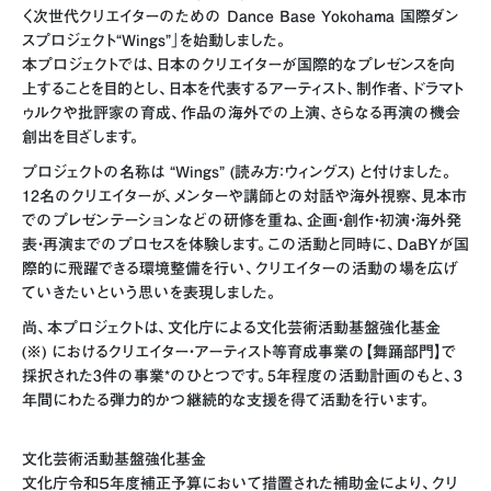
く次世代クリエイターのための Dance Base Yokohama 国際ダン
スプロジェクト“Wings”」を始動しました。
本プロジェクトでは、日本のクリエイターが国際的なプレゼンスを向
上することを目的とし、日本を代表するアーティスト、制作者、ドラマト
ゥルクや批評家の育成、作品の海外での上演、さらなる再演の機会
創出を目ざします。
プロジェクトの名称は “Wings” (読み方：ウィングス) と付けました。
12名のクリエイターが、メンターや講師との対話や海外視察、見本市
でのプレゼンテーションなどの研修を重ね、企画・創作・初演・海外発
表・再演までのプロセスを体験します。この活動と同時に、DaBYが国
際的に飛躍できる環境整備を行い、クリエイターの活動の場を広げ
ていきたいという思いを表現しました。
尚、本プロジェクトは、文化庁による文化芸術活動基盤強化基金
(※) におけるクリエイター・アーティスト等育成事業の【舞踊部門】で
採択された3件の事業*のひとつです。5年程度の活動計画のもと、3
年間にわたる弾力的かつ継続的な支援を得て活動を行います。
文化芸術活動基盤強化基金
文化庁令和５年度補正予算において措置された補助金により、クリ