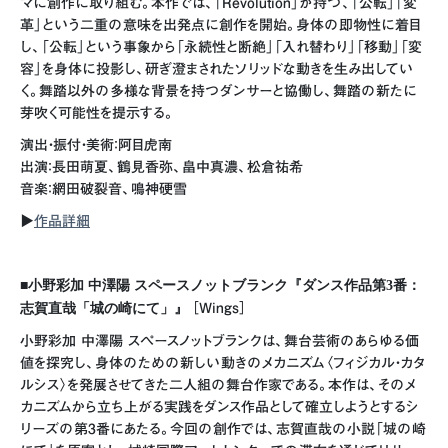
マに創作に取り組む。本作では、「Revolution」が持つ、「公転」「変
革」という二重の意味を出発点に創作を開始。身体の即物性に着目
し、「公転」という事象から「永続性と断絶」「入れ替わり」「移動」「変
容」を身体に投影し、研ぎ澄まされたソリッドな動きを生み出してい
く。舞踏以外の多様な背景を持つダンサーと協働し、舞踏の新たに
芽吹く可能性を提示する。
演出・振付・美術：阿目虎南
出演：長田萌夏、鶴見香弥、畠中真濃、松倉祐希
音楽：網田破裂音、鳴神硬雪
▶︎
作品詳細
■小野彩加 中澤陽 スペースノットブランク『ダンス作品第3番：
志賀直哉「城の崎にて」』
［Wings］
小野彩加 中澤陽 スペースノットブランクは、舞台芸術のあらゆる価
値を探究し、身体のための新しい動きのメカニズム〈フィジカル・カタ
ルシス〉を発展させてきた二人組の舞台作家である。本作は、そのメ
カニズムから立ち上がる実践をダンス作品として確立しようとするシ
リーズの第3番にあたる。今回の創作では、志賀直哉の小説「城の崎