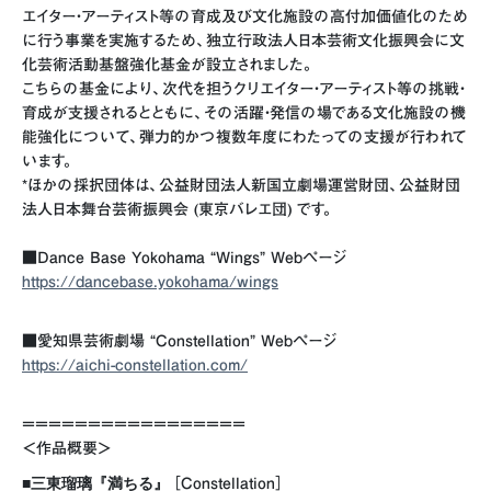
エイター・アーティスト等の育成及び文化施設の高付加価値化のため
に行う事業を実施するため、独立行政法人日本芸術文化振興会に文
化芸術活動基盤強化基金が設立されました。
こちらの基金により、次代を担うクリエイター・アーティスト等の挑戦・
育成が支援されるとともに、その活躍・発信の場である文化施設の機
能強化について、弾力的かつ複数年度にわたっての支援が行われて
います。
*ほかの採択団体は、公益財団法人新国立劇場運営財団、公益財団
法人日本舞台芸術振興会 (東京バレエ団) です。
■Dance Base Yokohama “Wings” Webページ
https://dancebase.yokohama/wings
■愛知県芸術劇場 “Constellation” Webページ
https://aichi-constellation.com/
＝＝＝＝＝＝＝＝＝＝＝＝＝＝＝＝＝
＜作品概要＞
■三東瑠璃『満ちる』
［Constellation］