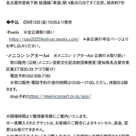
名古屋市営地下鉄 桜通線「車道」駅 4番出口出てすぐ左折。徒歩約7分
◆申込
◎9月12日（金）10:00より発売
・
Peatix
※全公演取り扱い
https://pas2025festival.peatix.com/
＊各公演の申込ページより
お申し込みください。
・
メニコン シアターAoi
※メニコン シアターAoi 公演のみ取り扱い
窓口販売：（公財）メニコン芸術文化記念財団事務室（愛知県名古屋市東
区葵3丁目20-33 アゴラ葵1F）
電話予約：052-938-7185
※窓口販売・電話予約の受付時間は10:00〜17:00。ただし、休館日は除
きます。
https://meniconart.or.jp/aoi/
Web予約：
※開場時間より整理番号順にご案内いたします。
※一度購入されたチケットは、お客様のご都合によるキャンセル、返金、変
更はお受けできません。