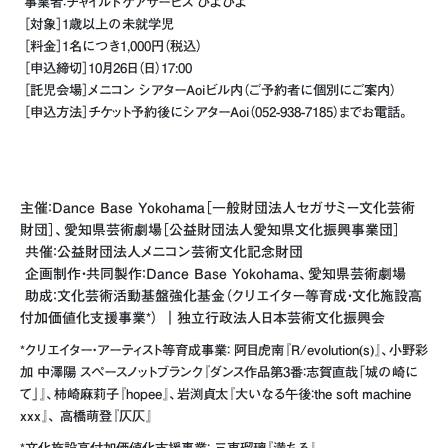
事業者：チャイルドケアサービス ぴよぴよ
［対象］1歳以上の未就学児
［料金］1名につき1,000円（税込）
［申込締切］10月26日（日）17:00
［託児会場］メニコン シアターAoiビル内（ご予約者に個別にご案内）
［申込方法］チケット予約後にシアターAoi（052-938-7185）までお電話。
主催：Dance Base Yokohama［一般財団法人セガサミー文化芸術
財団］、愛知県芸術劇場［公益財団法人愛知県文化振興事業団］
共催：公益財団法人メニコン芸術文化記念財団
企画制作・共同製作：Dance Base Yokohama、愛知県芸術劇場
助成：文化芸術活動基盤強化基金（クリエイター等育成・文化施設高
付加価値化支援事業*） ｜独立行政法人日本芸術文化振興会
*クリエイター・アーティスト等育成事業： 阿目虎南『R/evolution(s)』、小野彩
加 中澤陽 スペースノットブランク『ダンス作品第3番：志賀直哉「城の崎に
て」』、柿崎麻莉子『hopee』、岩渕貞太『大いなる午後：the soft machine
xxx』、 高橋萌登『仄仄』
*文化施設高付加価値化支援事業： 三東瑠璃『満ちる』