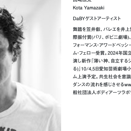
Kota Yamazaki
DaBYゲストアーティスト
舞踏を笠井叡、バレエを井上博
際振付賞(パリ、ボビ二劇場)、
フォーマンス・アワードベッシ
ム・フェロー受賞。2024年国立Fo
演し新作「薄い神、自立するシ
る)」10/4,5日愛知芸術劇場小
ム上演予定。共生社会を意識
ダンスの流れを感じさせるwwf
般社団法人ボディアーツラボ