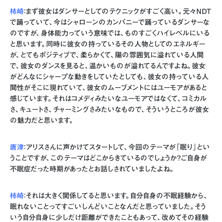
柿崎
：まず彼女はダンサーとしてのテクニックがすごく高い。元々NDT
で踊っていて、今はシャローンのカンパニーで踊っているダンサーな
のですが、身体能力っていう意味では、ものすごくハイレベルにいる
と思います。同時に彼女の持っているその人物としてのエネルギー
が、とてもポジティブで、柔らかくて、陽の雰囲気に溢れている人間
で、彼女のダンスを見ると、温かいものが溢れてるんですよね。彼女
がどんなにシャープな動きをしていたとしても、彼女の持っている人
間性がそこに現れていて、彼女のムーブメントにはユーモアがあると
感じています。それはコメディみたいなユーモアではなくて、コミカル
さ、キュートさ、チャーミングさみたいなもので、そういうところが彼女
の魅力だと思います。
唐津
：アリスさんに声かけてスタートして、今回のテーマが「眠り」とい
うことですが、このテーマはどこからきているのでしょうか？ご自身が
不眠症だった時期があったとお話しされていましたよね。
柿崎
：それは大きく関係してると思います。自分自身の不眠経験から、
眠れないことってすごいしんどいことなんだと思っていました。そう
いう自分自身に少しだけ距離ができたこともあって、改めてその経験