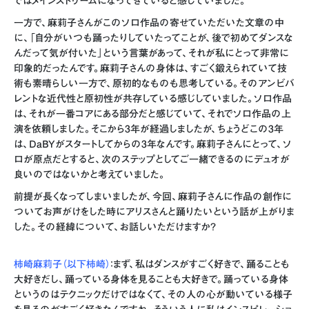
ではメインストリームになってきていると感じていました。
一方で、麻莉子さんがこのソロ作品の寄せていただいた文章の中
に、「自分がいつも踊ったりしていたってことが、後で初めてダンスな
んだって気が付いた」という言葉があって、それが私にとって非常に
印象的だったんです。麻莉子さんの身体は、すごく鍛えられていて技
術も素晴らしい一方で、原初的なものも思考している。そのアンビバ
レントな近代性と原初性が共存している感じしていました。ソロ作品
は、それが一番コアにある部分だと感じていて、それでソロ作品の上
演を依頼しました。そこから3年が経過しましたが、ちょうどこの3年
は、DaBYがスタートしてからの3年なんです。麻莉子さんにとって、ソ
ロが原点だとすると、次のステップとしてご一緒できるのにデュオが
良いのではないかと考えていました。
前提が長くなってしまいましたが、今回、麻莉子さんに作品の創作に
ついてお声がけをした時にアリスさんと踊りたいという話が上がりま
した。その経緯について、お話しいただけますか？
柿崎麻莉子（以下柿崎）
：まず、私はダンスがすごく好きで、踊ることも
大好きだし、踊っている身体を見ることも大好きで。踊っている身体
というのはテクニックだけではなくて、その人の心が動いている様子