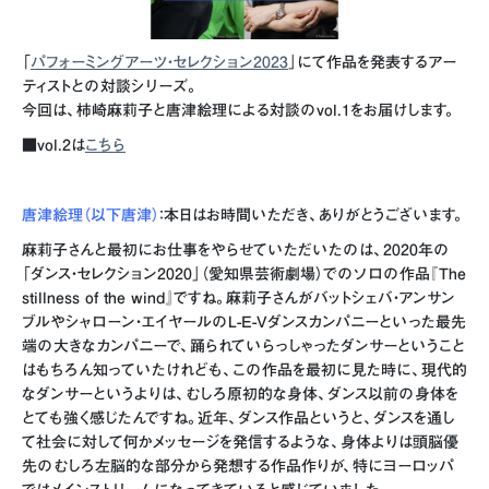
「
パフォーミングアーツ・セレクション2023
」にて作品を発表する
アー
ティストとの対談シリーズ。
今回は、柿崎麻莉子と唐津絵理による対談のvol.1をお届けします。
■vol.2は
こちら
唐津絵理（以下唐津）
：本日はお時間いただき、ありがとうございます。
麻莉子さんと最初にお仕事をやらせていただいたのは、2020年の
「ダンス・セレクション2020」（愛知県芸術劇場）でのソロの作品『The
stillness of the wind』ですね。麻莉子さんがバットシェバ・アンサン
ブルやシャローン・エイヤールのL-E-Vダンスカンパニーといった最先
端の大きなカンパニーで、踊られていらっしゃったダンサーということ
はもちろん知っていたけれども、この作品を最初に見た時に、現代的
なダンサーというよりは、むしろ原初的な身体、ダンス以前の身体を
とても強く感じたんですね。近年、ダンス作品というと、ダンスを通し
て社会に対して何かメッセージを発信するような、身体よりは頭脳優
先のむしろ左脳的な部分から発想する作品作りが、特にヨーロッパ