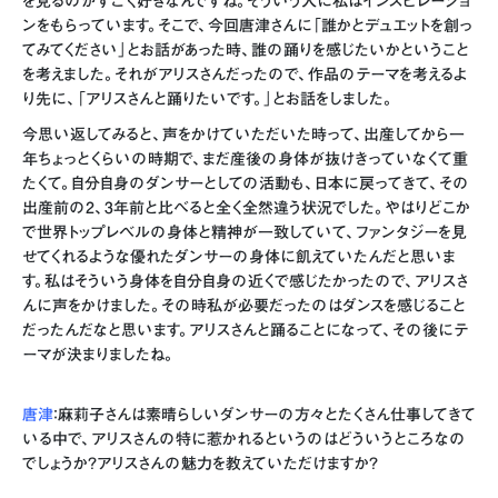
を見るのがすごく好きなんですね。そういう人に私はインスピレーショ
ンをもらっています。そこで、今回唐津さんに「誰かとデュエットを創っ
てみてください」とお話があった時、誰の踊りを感じたいかということ
を考えました。それがアリスさんだったので、作品のテーマを考えるよ
り先に、「アリスさんと踊りたいです。」とお話をしました。
今思い返してみると、声をかけていただいた時って、出産してから一
年ちょっとくらいの時期で、まだ産後の身体が抜けきっていなくて重
たくて。自分自身のダンサーとしての活動も、日本に戻ってきて、その
出産前の2、3年前と比べると全く全然違う状況でした。やはりどこか
で世界トップレベルの身体と精神が一致していて、ファンタジーを見
せてくれるような優れたダンサーの身体に飢えていたんだと思いま
す。私はそういう身体を自分自身の近くで感じたかったので、アリスさ
んに声をかけました。その時私が必要だったのはダンスを感じること
だったんだなと思います。アリスさんと踊ることになって、その後にテ
ーマが決まりましたね。
唐津
：麻莉子さんは素晴らしいダンサーの方々とたくさん仕事してきて
いる中で、アリスさんの特に惹かれるというのはどういうところなの
でしょうか？アリスさんの魅力を教えていただけますか？