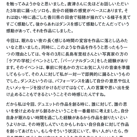
を触ってみようかなと思いました。唐津さんに先ほどお話しいただい
た3年前に踊ったソロも、自分の経験の感覚がベースにあります。そ
れは幼い時に過ごした香川県の田舎で稲穂が揺れている様子を見て
すごく感動して。後からあれはダンスを感じて感動してたんだっていう
感動があって、それを作品にしました。
今回は、眠れない夜の長く感じる時間の変容を作品に落とし込みた
いなと思いました。同時に、このような作品を作ろうと思ったもう一
つの理由としては、今年の3月に長島有里枝さんとい写真家の方の
「ケアの学校」イベントとして、「パーソナルダンス」をした経験があり
ます。そのイベントは、事前に何名かの方にお気に入りの音楽を準備
してもらって、その人に対して私が一対一で即興的に踊るというもの
でした。ダンスというのは、パフォーマンスを通して自分の意思や伝え
たいメッセージを投げかけるだけではなくて、人の言葉や思い出を受
け止めることもできるということその時感じたんですね。
だから私は今回、デュエットの作品を創る時に、誰に対して、誰の思
いを受け止めながら創るかということを一番最初に考えました。自分
自身が眠れない時間を過ごした経験があるから作品を創りたいとい
うよりかは、その時苦しんでいたかもしれない自分自身に対して作品
を創ってあげたい。もし今そういう状況にいて、辛い人がいたら、作