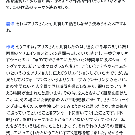
品を鑑賞して少し気が楽になるような作品を作れたらいいなと思っ
て、この作品のテーマを決めました。
唐津
：それはアリスさんとも共有して話をしながら決められたんですよ
ね。
柿崎
：そうですね。アリスさんと共有したのは、彼女が今年の5月に第1
回目のクリエイションとして3週間来日していた時です。一番分かりや
すかったのは、DaBYでやらせていただいた2時間半に及ぶショーイ
ングですね。私が大体プログラムを考えて、こういうことをやってみた
いというのをアリスさんに伝えてクリエイションしていたのですが、結
果としてパフォーマンスというよりグループカウンセリングみたいに、
あの空間にいた人全員で同じ時間を過ごしながら、眠りについて考
える時間が生まれたと思います。その時、2人ともすごく衝撃を受けた
ことは、その場にいた約9割の人が不眠経験があって、さらにショーイ
ング後に多くの人が病院に行ってみようかなと思ったとか、実は禅寺
に通っていてということをアンケートに書いてくれたことです。「不
眠」って、あまりテーブルに上がることがないサブジェクトだけど、私
たちがそういう場を作ったことによって、それぞれの人がその言葉を
残していってくれたということにすごく意味を感じました。だから今