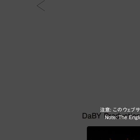
注意: このウェ
DaBY Productio
Note: The Engli