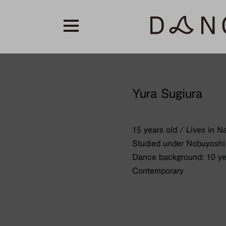
Yura Sugiura
15 years old / Lives in N
Studied under Nobuyoshi
Dance background: 10 ye
Contemporary