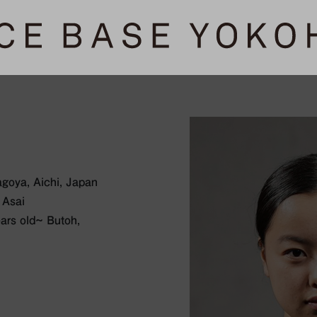
agoya, Aichi, Japan
 Asai
ars old~ Butoh,