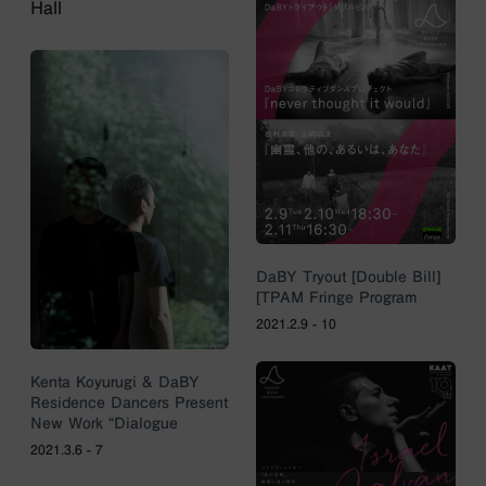
Hall
DaBY Tryout [Double Bill]
[TPAM Fringe Program
2021.2.9 - 10
Kenta Koyurugi & DaBY
Residence Dancers Present
New Work “Dialogue
2021.3.6 - 7