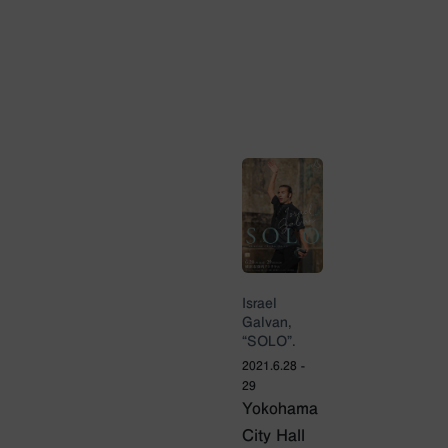
Israel
Galvan,
“SOLO”.
2021.6.28 -
29
Yokohama
City Hall