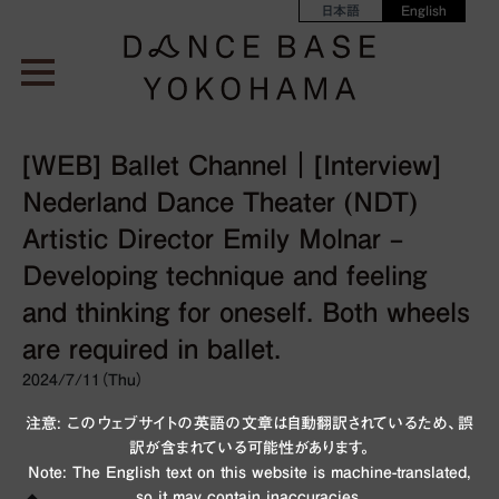
日本語
English
[WEB] Ballet Channel｜[Interview]
Nederland Dance Theater (NDT)
Artistic Director Emily Molnar –
Developing technique and feeling
and thinking for oneself. Both wheels
are required in ballet.
2024/7/11（Thu）
注意: このウェブサイトの英語の文章は自動翻訳されているため、誤
訳が含まれている可能性があります。
Note: The English text on this website is machine-translated,
so it may contain inaccuracies.