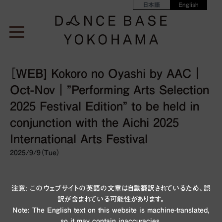
日本語
English
［WEB] Kokoro no Oyashi by AAC｜
Oct-Nov｜”Performing Arts Selection
2025 Festival Edition” to be held in
conjunction with the Aichi 2025
International Arts Festival
2025/9/9（Tue）
注意: このウェブサイトの英語の文章は自動翻訳されているため、誤
訳が含まれている可能性があります。
Note: The English text on this website is machine-translated,
so it may contain inaccuracies.