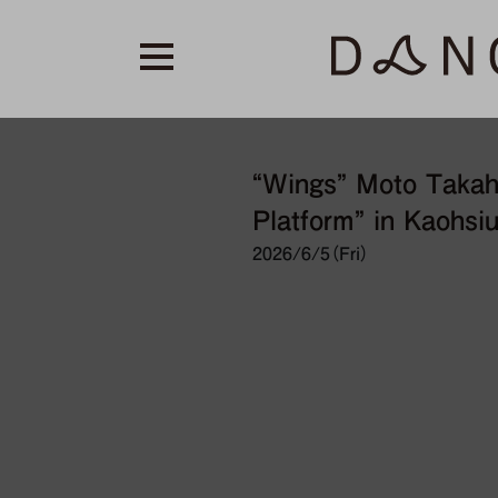
“Wings” Moto Takaha
Platform” in Kaohsi
2026/6/5（Fri）