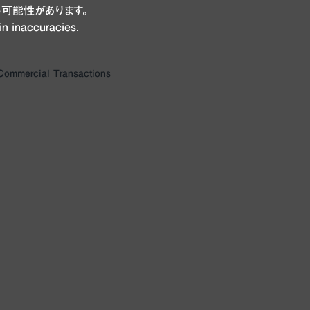
可能性があります。
in inaccuracies.
 Commercial Transactions