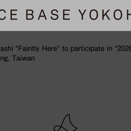
shi “Faintly Here” to participate in “20
ung, Taiwan