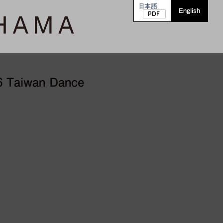
日本語
English
26 Taiwan Dance