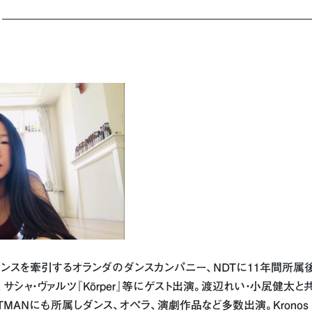
ンスを牽引するオランダのダンスカンパニー、NDTに11年間所属後
ット役、サシャ・ヴァルツ『Körper』等にゲスト出演。渡辺れい・小㞍健太
MANにも所属しダンス、オペラ、演劇作品など多数出演。Kronos Q