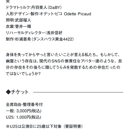
央
ドラマトゥルク：丹羽青人（DaBY）
人形デザイン・製作：オデット・ピコ Odette Picaud
照明：武部瑠人
衣裳：菅井一輝
リハーサルディレクター：浅井信好
制作：杉浦亜希（ダンスハウス黄金4422）
身体を失ってからやっと言いたいことが言える私たち。 もしかして、
幽霊という存在は、現代のSNSの無責任なアバター達のような、 自
分の存在をその後ろに隠してうらみを発散するための存在だったの
ではないでしょうか?
◆チケット
全席自由・整理番号付
一般: 3,000円(税込)
U25: 1,000円(税込)
※U25は公演日に25歳以下対象 （要証明書）