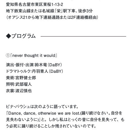
愛知県名古屋市東区東桜1-13-2
地下鉄東山線または名城線「栄」駅下車、徒歩3分
（オアシス21から地下連絡通路または2F連絡橋経由）
◆プログラム
①『never thought it would』
演出・振付・出演：鈴木竜（DaBY）
ドラマトゥルク：丹羽青人（DaBY）
美術：宮野健士郎
照明：武部瑠人
衣裳：渡辺慎也
ピナ・バウシュは次のように語っています。
「Dance, dance, otherwise we are lost.(踊り続けなさい。自分を
見失わないように)」と。 しかし私はとっくの昔に自分を見失って、 も
う必死に踊り続けることしか残されていないのです。