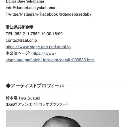
Dance Base Yokohama
info@dancebase.yokohama
Twitter/Instagram/Facebook @dancebasedaby
愛知県芸術劇場
TEL 052-211-7552 10:00-18:00
contact@aaf.or.jp
https://www-stage.aac.pref.aichi.jp
本公演ページ：
https://www-
stage.aac.pref.aichi.jp/event/detail/000533.html
◆アーティストプロフィール
鈴木竜 Ryu Suzuki
(DaBYアソシエイトコレオグラファー）