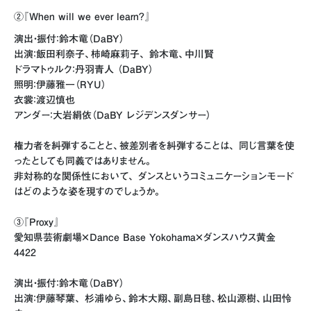
②『When will we ever learn?』
演出・振付：鈴木竜（DaBY）
出演：飯田利奈子、柿崎麻莉子、 鈴木竜、中川賢
ドラマトゥルク：丹羽青人 （DaBY）
照明：伊藤雅一（RYU）
衣裳：渡辺慎也
アンダー：大岩絹依（DaBY レジデンスダンサー）
権力者を糾弾することと、被差別者を糾弾することは、 同じ言葉を使
ったとしても同義ではありません。
非対称的な関係性において、 ダンスというコミュニケーションモード
はどのような姿を現すのでしょうか。
③『Proxy』
愛知県芸術劇場×Dance Base Yokohama×ダンスハウス黄金
4422
演出・振付：鈴木竜（DaBY）
出演：伊藤琴葉、 杉浦ゆら、鈴木大翔、副島日毬、松山源樹、山田怜