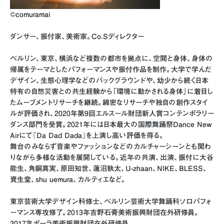
©︎comuramai
ダンサー、振付家、美術家。Co.Sディレクター
ベルリン、東京、横浜など複数の都市を拠点に、空間と身体、身体の
帰属をテーマとしたパフォーマンスや振付作品を制作。大学で学んだ
デザイン、生態心理学などのバックグラウンドや、幼少から続く日本
特有の自然災害との共生経験から「環境に動かされる身体」に着目し
たムーブメントリサーチを継続。綿密なリサーチや独自の創作スタイ
ルが評価され、2020年第9回エルスール財団新人賞コンテンポラリー
ダンス部門を受賞。2021年には日本最大の国際舞踊祭Dance New
Airにて『Da Dad Dada』を上演し高い評価を得る。
舞台のみならず音楽やファッションなどのカルチャーシーンとも関わ
りながら多様な活動を展開している。近年の共演、出演、振付に大谷
能生、角銅真実、原田知世、蓮沼執太、U-zhaan、NIKE、BLESS、
資生堂、shu uemura、カルティエなど。
東京芸術大学デザイン科修士、ベルリン芸術大学舞踊科ソロパフォ
ーマンス専攻修了。2013年吉野石膏美術振興財団在外研修員。
2017年ポーラ美術振興財団在外研修員。