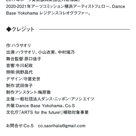
2020-2021年アーツコミッション横浜アーティストフェロー、Dance
Base Yokohama レジデンスコレオグラファー。
◆クレジット
作：ハラサオリ
出演：ハラサオリ、小山衣美、中村瑞乃
舞台監督：原口佳子
音響：牛川紀政
照明：岡野昌代
デザイン：守屋史世
制作：武田侑子
制作アシスタント：梅原徹
主催：一般社団法人ダンス・ニッポン・アソシエイツ
共催：Dance Base Yokohama、Co.S
文化庁「ARTS for the future!」補助対象事業
お問合せ：Co.S co.saorihala@gmail.com