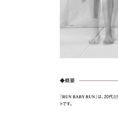
◆概要
『
RUN BABY RUN
』は、20代
トです。