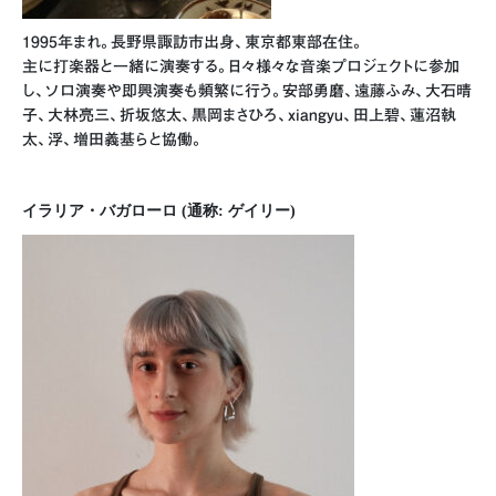
1995年まれ。長野県諏訪市出身、東京都東部在住。
主に打楽器と一緒に演奏する。日々様々な音楽プロジェクトに参加
し、ソロ演奏や即興演奏も頻繁に行う。安部勇磨、遠藤ふみ、大石晴
子、大林亮三、折坂悠太、黒岡まさひろ、xiangyu、田上碧、蓮沼執
太、浮、増田義基らと協働。
イラリア・バガローロ (通称: ゲイリー)