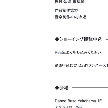
振付・出演：青柳潤
作品制作協力
音楽制作：中村友遥
◆ショーイング観覧申込
Peatix
より申し込みください
※お申込には DaBYメンバーズ
◆会場
Dance Base Yokohama 1F
アクセスはこちら