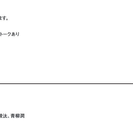
ます。
トークあり
崚汰、青柳潤