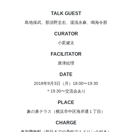
TALK GUEST
島地保武、那須野圭右、湯浅永麻、鳴海令那
CURATOR
小㞍健太
FACILITATOR
唐津絵理
DATE
2018年9月3日（月）18:00〜19:30
＊19:30〜交流会あり
PLACE
象の鼻テラス（横浜市中区海岸通１丁目）
CHARGE
参加費無料（前日までの予約で１ドリンク付き）