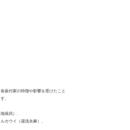
、各振付家の特徴や影響を受けたこと
ます。
島地保武）、
ェルカウイ（湯浅永麻）、