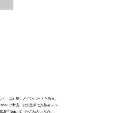
ンクフルト）に所属しメインパートを踊る。
 Altneuで出演。資生堂第七次椿会メン
5年Noism2『かさねのいろめ』、