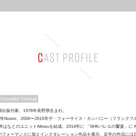
CAST PROFILE
Yasutake Shimaji
演出振付家。1978年長野県生まれ。
006年Noism、2006〜2015年ザ・フォーサイス・カンパニー（フラ
酒井はなとのユニットAltneuを結成。2014年に 「NHKバレエの饗宴」に
パフォーマンスに加えインスタレーション作品を展示。近年の作品には201