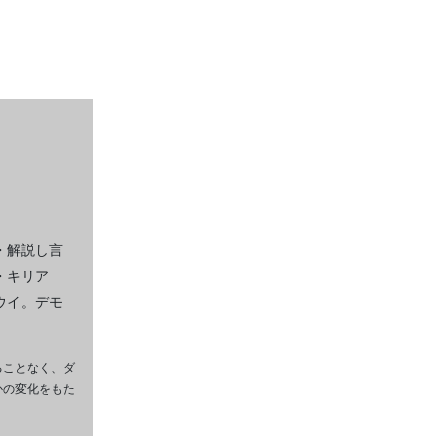
・解説し言
・キリア
ウイ。デモ
ることなく、ダ
かの変化をもた