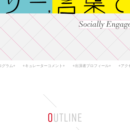
ログラム+
+キュレーターコメント+
+出演者プロフィール+
+アク
OUTLINE