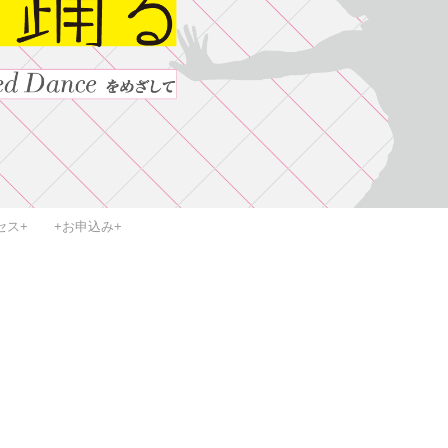
セス+
+お申込み+