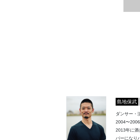
島地保武
ダンサー・
2004〜2
2013年に
バーになり