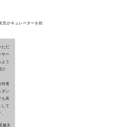
健太氏がキュレーターを担
いただ
ンサー
るよう
届け
は何者
をダン
でも表
こして
す。
小㞍健太