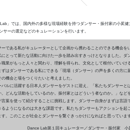
e Lab」では、国内外の多様な現場経験を持つダンサー・振付家の小㞍
ンサーの選定などのキュレーションを行います。
サーである私がキュレーターとして企画から携わることのできる機会を
私にとって新たな活動に向けた一歩を踏み出すきっけとなりました。ダ
う職業がもっと人々と関わり、理解を得られ、文化として根付いていけ
まずはダンサーである私にできる「現場（ダンサー）の声を多くの方に
その機会と場をつくりたいと考えました。
ーバルに活躍する日本人ダンサーをゲストに迎え、「私たちダンサーと
か。どんな活動をしているのか。振付家とはどういう者なのか。」など
が言葉を使って紹介することに挑戦します。ダンサー自身がまずは言語
きるようになるのは大きな課題です。私たちダンサーもアクションを起
ます。このことが社会とダンサーを繋ぐきっかけになればと思っていま
Dance Lab第１回キュレーター／ダンサー・振付家 