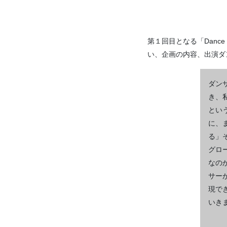
第１回目となる「Danc
い、企画の内容、出演ダ
ダン
き、
とい
に、
る」
グロ
なの
サー
現で
いき