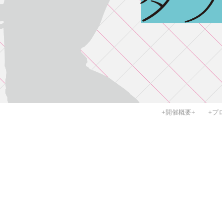
+開催概要+
+プ