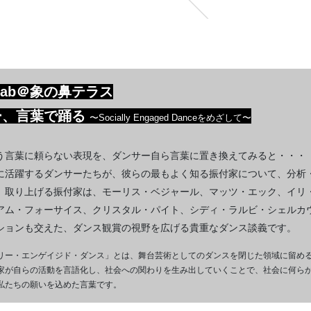
 Lab＠象の鼻テラス
ー、言葉で踊る
〜Socially Engaged Danceをめざして〜
う言葉に頼らない表現を、ダンサー自ら言葉に置き換えてみると・・・
に活躍するダンサーたちが、彼らの最もよく知る振付家について、分析
。取り上げる振付家は、モーリス・ベジャール、マッツ・エック、イリ
アム・フォーサイス、クリスタル・パイト、シディ・ラルビ・シェルカ
ションも交えた、ダンス観賞の視野を広げる貴重なダンス談義です。
リー・エンゲイジド・ダンス」とは、舞台芸術としてのダンスを閉じた領域に留め
家が自らの活動を言語化し、社会への関わりを生み出していくことで、社会に何ら
私たちの願いを込めた言葉です。