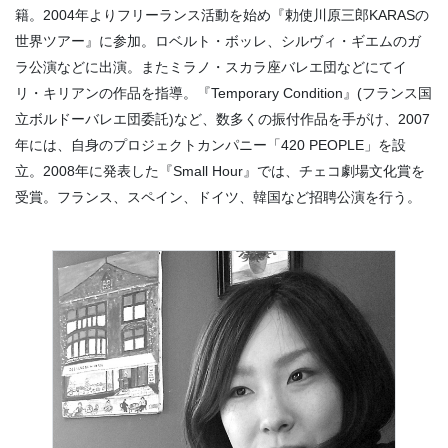
籍。2004年よりフリーランス活動を始め『勅使川原三郎KARASの
世界ツアー』に参加。ロベルト・ボッレ、シルヴィ・ギエムのガ
ラ公演などに出演。またミラノ・スカラ座バレエ団などにてイ
リ・キリアンの作品を指導。『Temporary Condition』(フランス国
立ボルドーバレエ団委託)など、数多くの振付作品を手がけ、2007
年には、自身のプロジェクトカンパニー「420 PEOPLE」を設
立。2008年に発表した『Small Hour』では、チェコ劇場文化賞を
受賞。フランス、スペイン、ドイツ、韓国など招聘公演を行う。