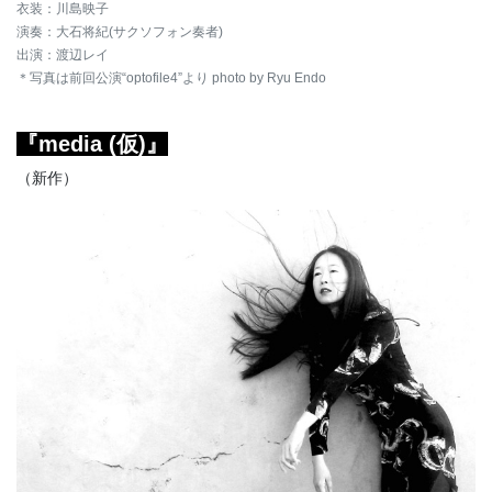
衣装：川島映子
演奏：大石将紀(サクソフォン奏者)
出演：渡辺レイ
＊写真は前回公演“optofile4”より photo by Ryu Endo
『media (仮)』
（新作）