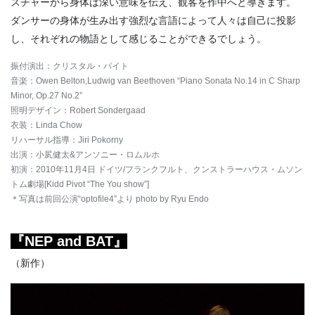
スチャーから身体は深い意味を伝え、観客を作中へと導きます。
ダンサーの身体が生み出す強烈な言語によって人々は自己に投影
し、それぞれの物語として感じることができるでしょう。
振付演出：クリスタル・パイト
音楽：Owen Belton,Ludwig van Beethoven “Piano Sonata No.14 in C Sharp
Minor, Op.27 No.2”
照明デザイン：Robert Sondergaad
衣装：Linda Chow
リハーサル指導：Jiri Pokorny
出演：小㞍健太&アンソニー・ロムルホ
初演：2010年11月4日 ドイツ/フランクフルト、クンストラーハウス・ムソン
トム劇場[Kidd Pivot “The You show”]
＊写真は前回公演“optofile4”より photo by Ryu Endo
『NEP and BAT』
（新作）