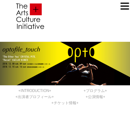
+INTRODUCTION+
+プログラム+
+出演者プロフィール+
+公演情報+
+チケット情報+