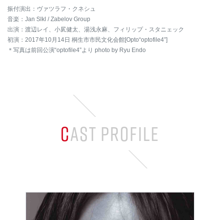
振付演出：ヴァツラフ・クネシュ
音楽：Jan Slkl / Zabelov Group
出演：渡辺レイ、小㞍健太、湯浅永麻、フィリップ・スタニェック
初演：2017年10月14日 桐生市市民文化会館[Opto“optofile4”]
＊写真は前回公演“optofile4”より photo by Ryu Endo
CAST PROFILE