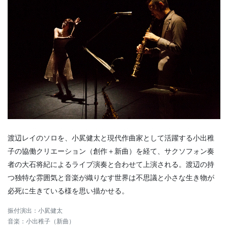
渡辺レイのソロを、小㞍健太と現代作曲家として活躍する小出稚
子の協働クリエーション（創作＋新曲）を経て、サクソフォン奏
者の大石将紀によるライブ演奏と合わせて上演される。渡辺の持
つ独特な雰囲気と音楽が織りなす世界は不思議と小さな生き物が
必死に生きている様を思い描かせる。
振付演出：小㞍健太
音楽：小出稚子（新曲）