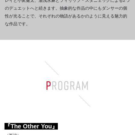
レイと小㞍健太、湯浅永麻とフィリップ・スタニェックによる2つ
のデュエットへと続きます。抽象的な作品の中にもダンサーの個
性が光ることで、それぞれの物語があるかのように見える魅力的
な作品です。
PROGRAM
『The Other You』