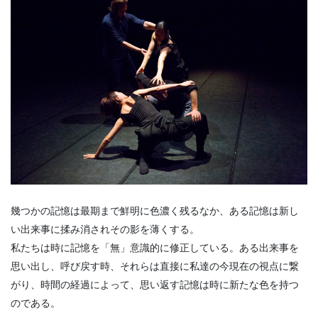
幾つかの記憶は最期まで鮮明に色濃く残るなか、ある記憶は新し
い出来事に揉み消されその影を薄くする。
私たちは時に記憶を「無」意識的に修正している。ある出来事を
思い出し、呼び戻す時、それらは直接に私達の今現在の視点に繋
がり、時間の経過によって、思い返す記憶は時に新たな色を持つ
のである。