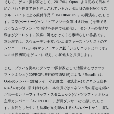
そして、ゲスト振付家として、2017年にOptoにより初めて日本で
紹介された世界で最も注目されているカナダ出身の振付家クリス
タル・パイトによる振付作品『The Other You』の再演をいたしま
す。音楽(ベートーヴェン「ピアノソナタ第14番月光」)を奏でる
ようなムーブメントで 感情を身体で視覚化し、ダンサーの表情や
動きがダイレクトに観客に訴えかけてくる素晴らしい作品です。
本公演では、スウェーデン王立バレエ団ファーストソリストのア
ンソニー・ロムルホ(マッツ・エック版「ジュリエットとロミオ」
ロミオ役初演)をゲストに迎え、小㞍健太と共演します。
また、プラハを拠点にダンサー/振付家として活躍するヴァツラ
フ・クネシュ(420PEOPLE主宰/芸術監督)による『Recall』は、
Optoのメンバー(渡辺レイ、小㞍健太、湯浅永麻)とクネシュ自身
の4人のために振り付けられ、本公演ではクネシュ氏の意志を継い
だ若手ダンサーフィリップ・スタニェック(ヴァツラフ・クネシュ
主宰カンパニー「420PEOPLE」所属ダンサー)が出演いたしま
す。混沌とした中にも調和が見え隠れする4人のパートから、渡辺