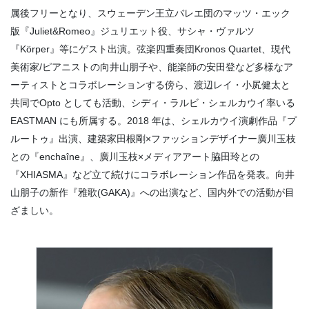
属後フリーとなり、スウェーデン王立バレエ団のマッツ・エック
版『Juliet&Romeo』ジュリエット役、サシャ・ヴァルツ
『Körper』等にゲスト出演。弦楽四重奏団Kronos Quartet、現代
美術家/ピアニストの向井山朋子や、能楽師の安田登など多様なア
ーティストとコラボレーションする傍ら、渡辺レイ・小㞍健太と
共同でOpto としても活動、シディ・ラルビ・シェルカウイ率いる
EASTMAN にも所属する。2018 年は、シェルカウイ演劇作品『プ
ルートゥ』出演、建築家田根剛×ファッションデザイナー廣川玉枝
との『enchaîne』、廣川玉枝×メディアアート脇田玲との
『XHIASMA』など立て続けにコラボレーション作品を発表。向井
山朋子の新作『雅歌(GAKA)』への出演など、国内外での活動が目
ざましい。