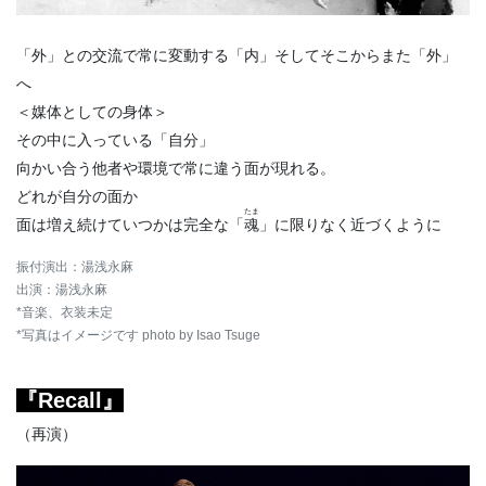
「外」との交流で常に変動する「内」そしてそこからまた「外」
へ
＜媒体としての身体＞
その中に入っている「自分」
向かい合う他者や環境で常に違う面が現れる。
どれが自分の面か
たま
面は増え続けていつかは完全な「
魂
」に限りなく近づくように
振付演出：湯浅永麻
出演：湯浅永麻
*音楽、衣装未定
*写真はイメージです photo by Isao Tsuge
『Recall』
（再演）