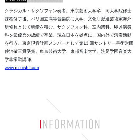
クラシカル・サクソフォン奏者。東京芸術大学卒、同大学院修士
課程修了後、パリ国立高等音楽院に入学。文化庁派遣芸術家海外
研修員として研鑽を積む。サクソフォン科、室内楽科、即興演奏
科を最優秀の成績で卒業。現在日本を拠点に、国内外で演奏活動
を行う。東京現音計画メンバーとして第13 回サントリー芸術財団
佐治敬三賞受賞。東京芸術大学、東邦音楽大学、洗足学園音楽大
学非常勤講師。
www.m-oishi.com
INFORMATION