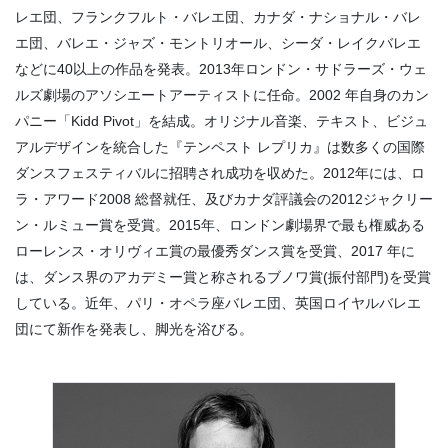
レエ団、フランクフルト・バレエ団、カナダ・ナショナル・バレ
エ団、バレエ・ジャズ・モントリオール、シーダ・レイクバレエ
などに40以上の作品を発表。2013年ロンドン・サドラーズ・ウェ
ルズ劇場のアソシエートアーティストに任命。2002 年自身のカン
パニー「Kidd Pivot」を結成。オリジナル音楽、テキスト、ビジュ
アルデザインを統合した『テンペスト レプリカ』は数多くの国際
ダンスフェスティバルに招聘され成功を収めた。2012年には、ロ
ラ・アワード2008 総督就任、及びカナダ評議会の2012ジャクリー
ン・ルミュー賞を受賞。2015年、ロンドン劇場界で最も権威ある
ローレンス・オリヴィエ賞の最優秀ダンス賞を受賞、2017 年に
は、ダンス界のアカデミー賞と称されるブノワ賞(振付部門)を受賞
している。近年、パリ・オペラ座バレエ団、英国ロイヤルバレエ
団にて新作を発表し、脚光を浴びる。