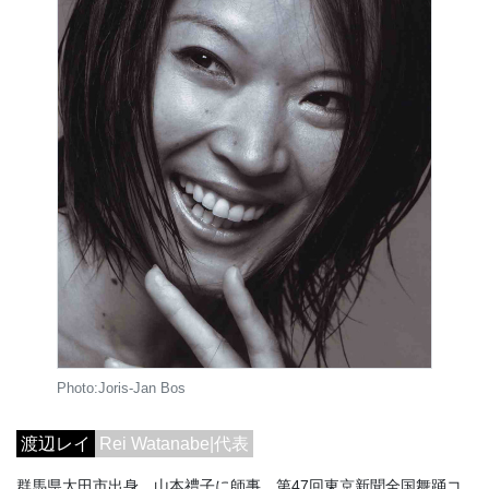
Photo:Joris-Jan Bos
渡辺レイ
Rei Watanabe|代表
群馬県太田市出身。山本禮子に師事。第47回東京新聞全国舞踊コ