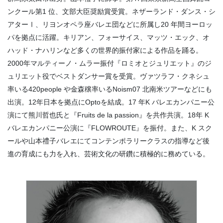
ンクール第1 位、文部大臣奨励賞受賞。ネザーランド・ダンス・シ
アターⅠ、リヨンオペラ座バレエ団などに所属し20 年間ヨーロッ
パを拠点に活躍。キリアン、フォーサイス、マッツ・エック、オ
ハッド・ナハリンなど多くの世界的振付家による作品を踊る。
2000年マルティーノ・ムラー振付『ロミオとジュリエット』のジ
ュリエット役でベストダンサー賞を受賞。ヴァツラフ・クネシュ
率いる420people や金森穣率いるNoism07 北南米ツアーなどにも
出演。12年日本を拠点にOptoを結成。17 年K バレエカンパニー公
演にて熊川哲也氏と『Fruits de la passion』を共作共演。18年 K
バレエカンパニー公演に『FLOWROUTE』を振付。また、K スク
ールや山本禮子バレエにてコンテンポラリークラスの指導など後
進の育成にも力を入れ、芸術文化の研鑽に積極的に務めている。