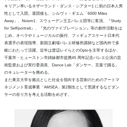
キリアン率いるネザーランド・ダンス・シアター1 に初の日本人男
性として入団。退団後も、シルヴィ・ギエム「6000 Miles
Away」、Noism1、スウェーデン王立バレエ団等に客演。『Study
for Self/portrait』、『光のヴァイブレーション』等の創作活動をは
じめ、オペラやミュージカルの振付、フィギュアスケート日本代
表選手の表現指導、新国立劇場バレエ研修所講師など国內外で多
岐にわたって活躍。近年は渡辺レイらとのOptoを主宰するほか、
千葉市・ヒューストン市姉妹都市提携45 周年記念バレエ公演の芸
術監督および実行委員長、Dance Lab「ダンサー、言葉で踊る」
のキュレーターを務める。
また東京大学を拠点とした社会を指向する芸術のためのアートマ
ネジメント育成事業「AMSEA」第2期生として受講するなどダン
サーの在り方を考える活動をめざす。