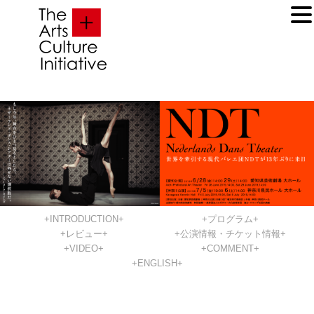
+INTRODUCTION+
+プログラム+
+レビュー+
+公演情報・チケット情報+
+VIDEO+
+COMMENT+
+ENGLISH+