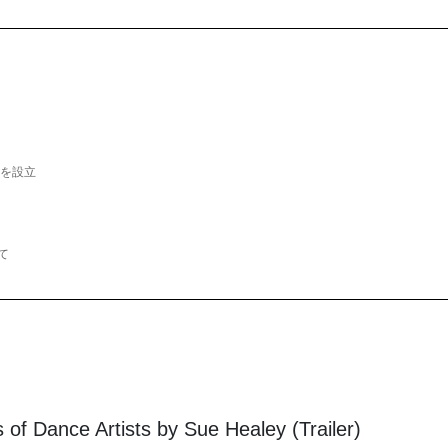
』を設立
て
of Dance Artists by Sue Healey (Trailer)