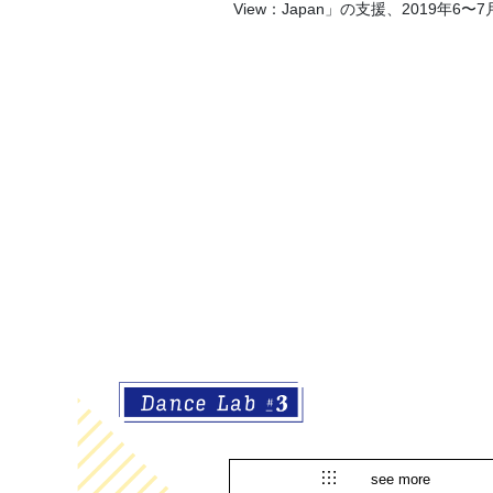
View：Japan」の支援、2019
see more