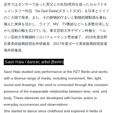
近年ではダンサーであった実父との生別/死別を扱ったセルフドキ
ュメンタリー作品「Da Dad Dada(ダダッドダダ)」を日本とドイツ
の二カ国で発表。また、その静物的佇まいと動物的躍動感を兼ね
備えた身体を活かし、ライブ、MV、TV番組などへも多数出演しな
がら活動の幅を広げている。東京芸術大学デザイン科修士、ベル
リン芸術大学舞踊科ソロパフォーマンス専攻修了。2015年度吉野
石膏美術振興財団在外研修員、2017年度ポーラ美術振興財団派遣
海外研修員。
Saori Hala / dancer, artist (Berlin)
Saori Hala studied solo performance at the HZT Berlin and works
with a diverse range of media, including movement, film, light,
sound and drawings. Her work is connected through the constant
presence of the inseparable relationship between time, void, and
body. These elements are developed with human action in
everyday occurrences and observations.
She started to dance since childhood and explored in fields of