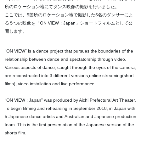
所のロケーション地にてダンス映像の撮影を行いました。
ここでは、5箇所のロケーション地で撮影した5名のダンサーによ
る５つの映像を「ON VIEW：Japan」ショートフィルムとして公
開します。
“ON VIEW” is a dance project that pursues the boundaries of the
relationship between dance and spectatorship through video.
Various aspects of dance, caught through the eyes of the camera,
are reconstructed into 3 different versions,online streaming(short
films), video installation and live performance.
“ON VIEW : Japan” was produced by Aichi Prefectural Art Theater.
To begin filming and rehearsing in September 2018, in Japan with
5 Japanese dance artists and Australian and Japanese production
team. This is the first presentation of the Japanese version of the
shorts film.