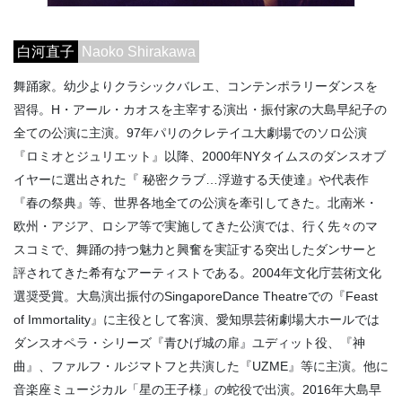
白河直子
Naoko Shirakawa
舞踊家。幼少よりクラシックバレエ、コンテンポラリーダンスを
習得。H・アール・カオスを主宰する演出・振付家の大島早紀子の
全ての公演に主演。97年パリのクレテイユ大劇場でのソロ公演
『ロミオとジュリエット』以降、2000年NYタイムスのダンスオブ
イヤーに選出された『 秘密クラブ…浮遊する天使達』や代表作
『春の祭典』等、世界各地全ての公演を牽引してきた。北南米・
欧州・アジア、ロシア等で実施してきた公演では、行く先々のマ
スコミで、舞踊の持つ魅力と興奮を実証する突出したダンサーと
評されてきた希有なアーティストである。2004年文化庁芸術文化
選奨受賞。大島演出振付のSingaporeDance Theatreでの『Feast
of Immortality』に主役として客演、愛知県芸術劇場大ホールでは
ダンスオペラ・シリーズ『青ひげ城の扉』ユディット役、『神
曲』、ファルフ・ルジマトフと共演した『UZME』等に主演。他に
音楽座ミュージカル「星の王子様」の蛇役で出演。2016年大島早