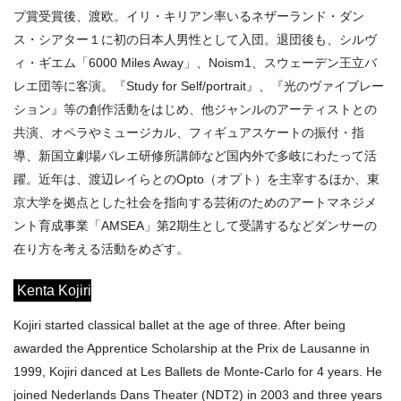
プ賞受賞後、渡欧。イリ・キリアン率いるネザーランド・ダン
ス・シアター１に初の日本人男性として入団。退団後も、シルヴ
ィ・ギエム「6000 Miles Away」、Noism1、スウェーデン王立バ
レエ団等に客演。『Study for Self/portrait』、『光のヴァイブレー
ション』等の創作活動をはじめ、他ジャンルのアーティストとの
共演、オペラやミュージカル、フィギュアスケートの振付・指
導、新国立劇場バレエ研修所講師など国内外で多岐にわたって活
躍。近年は、渡辺レイらとのOpto（オプト）を主宰するほか、東
京大学を拠点とした社会を指向する芸術のためのアートマネジメ
ント育成事業「AMSEA」第2期生として受講するなどダンサーの
在り方を考える活動をめざす。
Kenta Kojiri
Kojiri started classical ballet at the age of three. After being
awarded the Apprentice Scholarship at the Prix de Lausanne in
1999, Kojiri danced at Les Ballets de Monte-Carlo for 4 years. He
joined Nederlands Dans Theater (NDT2) in 2003 and three years