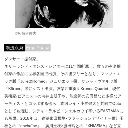
©柘植伊佐夫
湯浅永麻
Ema Yuasa
ダンサー・振付家。
ネザーランド・ダンス・シアターに11年間所属し、数々の有名振
付家の作品に世界各国で出演。その後フリーとなり、マッツ・エ
ック版『Juliet&Romeo』ジュリエット役、サシャ・ヴァルツ版
『Körper』等にゲスト出演。弦楽四重奏団Kronos Quartet、現代
美術家/ピアニストの向井山朋子や、能楽師の安田登など多様なア
ーティストとコラボする傍ら、渡辺レイ・小㞍健太と共同でOpto
としても活動、シディ・ラルビ・シェルカウイ率いるEASTMANに
も所属。2018年は、建築家田根剛×ファッションデザイナー廣川玉
枝との『enchaîne』、廣川玉枝×脇田玲との『XHIASMA』など立