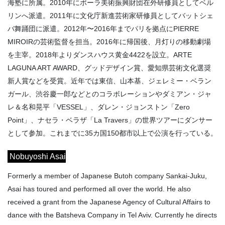
海塾に所属。2010年にポーラ美術振興財団在外研修員としてベル
リンへ派遣。2011年に文化庁新進芸術家研修員としてバットシェ
バ舞踊団に派遣。2012年〜2016年までパリを拠点にPIERRE
MIROIRの芸術監督を担当。2016年に帰国後、月灯りの移動劇場
を主宰。2018年よりダンスハウス黄金4422を設立。ARTE
LAGUNA ART AWARD、グッドデザイン賞、愛知県芸術文化選奨
新人賞などを受賞。近年では東信、山本基、ジェレミー・ベラン
ガール、渋谷慶一郎などとのコラボレーションやダミアン・ジャ
レ＆名和晃平「VESSEL」、ダレン・ジョンストン「Zero
Point」、ナセラ・ベラザ「La Travers」の世界ツアーにダンサー
として参加。これまでに35カ国150都市以上で公演を行っている。
Nobuyoshi Asai
Formerly a member of Japanese Butoh company Sankai-Juku,
Asai has toured and performed all over the world. He also
received a grant from the Japanese Agency of Cultural Affairs to
dance with the Batsheva Company in Tel Aviv. Currently he directs