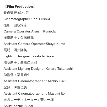
【Film Production】
映像監督:伏木 啓
Cinematographer：Kei Fushiki
撮影：国枝淳志
Camera Operater:Atsushi Kunieda
撮影助手：久米脩哉
Assistant Camera Operater:Shuya Kume
照明：酒井隆英
Lighting Designer:Takahide Sakai
照明助手：高橋佳太郎
Assistant Lighting Designer:Keitaro Takahashi
助監督：福井通生
Assistant Cinematographer：Michio Fukui
記録：伊藤仁美
Assistant Cinematographer：Masami Ito
衣裳コーディネーター：菅井一樹
Stylist:Kazuki Sugai