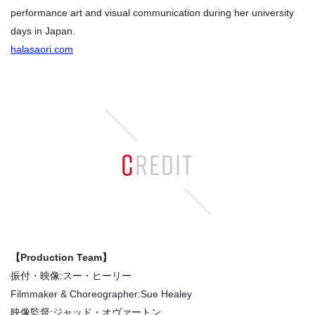
performance art and visual communication during her university
days in Japan.
halasaori.com
CREDIT
【Production Team】
振付・映像:スー・ヒーリー
Filmmaker & Choreographer:Sue Healey
映像監督:ジャッド・オヴァートン