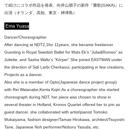
て続けにコラボ作品を発表。向井山朋子の新作『雅歌(GAKA)』に
出演（オランダ、高知、東京・神津島）
Ema Yuasa
Dancer/Choreographer
After dancing at NDT2,1for 11years, she became freelancer.
Guesting in Royal Swedish Ballet for Mats Ek’s “Julia&Romeo” as
Juliette, and Sasha Waltz’s “Körper”.She joined EASTMAN under
the direction of Sidi Larbi Cherkaoui, participating in few creations,
Projects as a dancer.
Also she is a member of Opto(Japanese dance project group)
with Rei Watanabe,Kenta Kojiri.As a choreographer she started
choreograph during NDT, her piece was chosen to show in
several theater in Holland, Kronos Quartet offered her to join as
guest dancer, she collaborated with artist/pianist Tomoko
Mukaiyama, fashion designer/Tamae Hirokawa, architect/Tsuyoshi
Tane, Japanese Noh performer/Noboru Yasuda, etc.