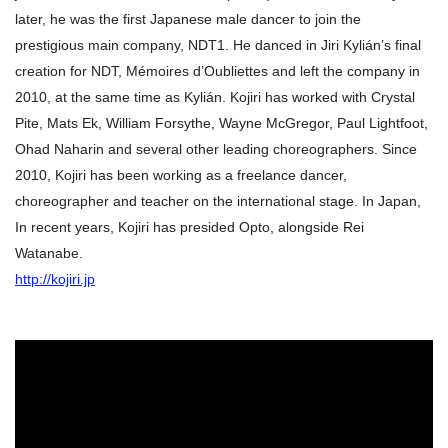
later, he was the first Japanese male dancer to join the
prestigious main company, NDT1. He danced in Jiri Kylián’s final
creation for NDT, Mémoires d’Oubliettes and left the company in
2010, at the same time as Kylián. Kojiri has worked with Crystal
Pite, Mats Ek, William Forsythe, Wayne McGregor, Paul Lightfoot,
Ohad Naharin and several other leading choreographers. Since
2010, Kojiri has been working as a freelance dancer,
choreographer and teacher on the international stage. In Japan,
In recent years, Kojiri has presided Opto, alongside Rei
Watanabe.
http://kojiri.jp