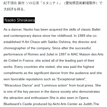
紀子演出 振付 ソロ公演『エタニティ』（愛知県芸術劇場製作）で
大好評を得る。
Naoko Shirakawa
As a dancer, Naoko has been acquired the skills of classic Ballet
and contemporary dance since her childhood. In 1989 she co-
established H Art Chaos with Sakiko Oshima, the director and
choreographer of the company. Since after the successful
performance of Romeo and Juliet in 1997 in MAC Maison des Arts
de Créteil in France, she acted all of the leading part of their
works. Every countries she visited, she was paid the highest
compliments as the significant dancer from the audience and she
won favorable reputations such as “Exceptional talent”,
“Miraculous Dance” and “Luminous action” from local press. She
is one of the key person in the dance society who demonstrates
the attraction and enthusiasm.She is also seen in Opera
Bluebeard’s Castle produced by Aichi Arts Center as Judith,The