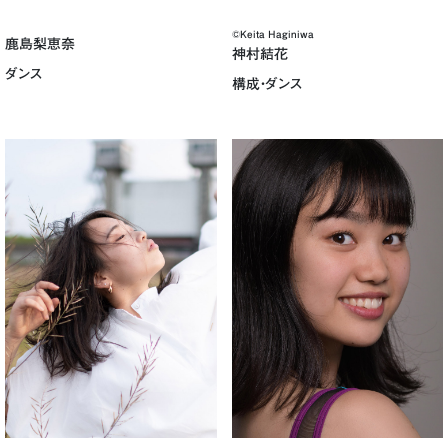
©Keita Haginiwa
鹿島梨恵奈
神村結花
ダンス
構成・ダンス