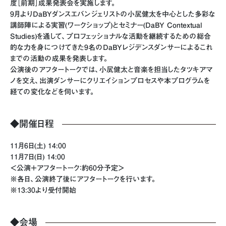
度［前期］成果発表会を実施します。
9月よりDaBYダンスエバンジェリストの小㞍健太を中心とした多彩な
講師陣による実習(ワークショップ)とセミナー(DaBY Contextual
Studies)を通して、プロフェッショナルな活動を継続するための総合
的な力を身につけてきた9名のDaBYレジデンスダンサーによるこれ
までの活動の成果を発表します。
公演後のアフタートークでは、小㞍健太と音楽を担当したタツキアマ
ノを交え、出演ダンサーにクリエイションプロセスや本プログラムを
経ての変化などを伺います。
◆開催日程
11月6日(土) 14:00
11月7日(日) 14:00
＜公演＋アフタートーク：約60分予定＞
※各日、公演終了後にアフタートークを行います。
※13:30より受付開始
◆会場