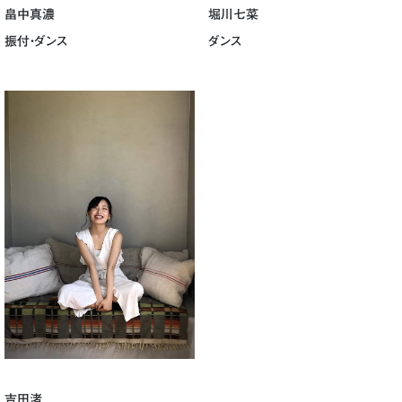
畠中真濃
堀川七菜
振付・ダンス
ダンス
吉田渚