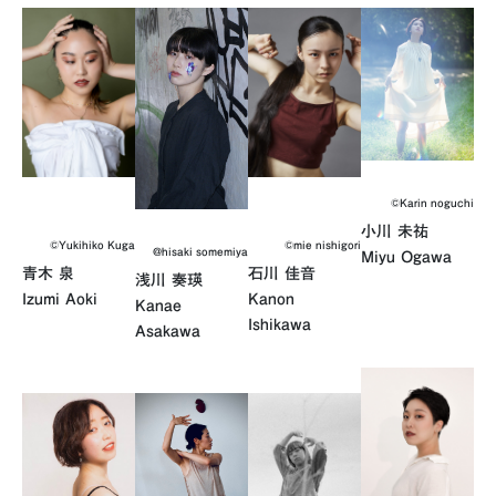
©Karin noguchi
小川 未祐
©mie nishigori
©︎Yukihiko Kuga
@hisaki somemiya
Miyu Ogawa
石川 佳音
青木 泉
浅川 奏瑛
Kanon
Izumi Aoki
Kanae
Ishikawa
Asakawa