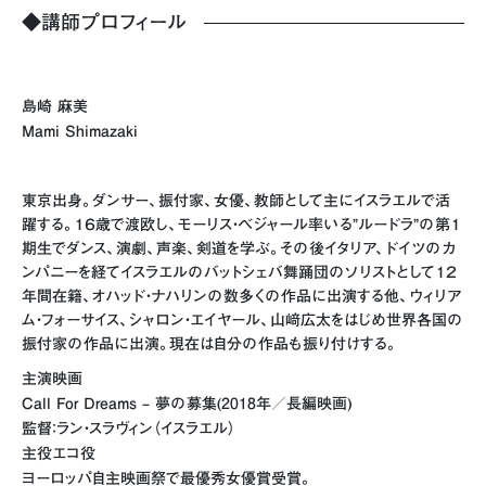
◆講師プロフィール
島崎 麻美
Mami Shimazaki
東京出身。ダンサー、振付家、女優、教師として主にイスラエルで活
躍する。１６歳で渡欧し、モーリス・ベジャール率いる”ルードラ”の第１
期生でダンス、演劇、声楽、剣道を学ぶ。その後イタリア、ドイツのカ
ンパニーを経てイスラエルのバットシェバ舞踊団のソリストとして１２
年間在籍、オハッド・ナハリンの数多くの作品に出演する他、ウィリア
ム・フォーサイス、シャロン・エイヤール、山﨑広太をはじめ世界各国の
振付家の作品に出演。現在は自分の作品も振り付けする。
主演映画
Call For Dreams – 夢の募集(2018年／長編映画)
監督：ラン・スラヴィン（イスラエル）
主役エコ役
ヨーロッパ自主映画祭で最優秀女優賞受賞。