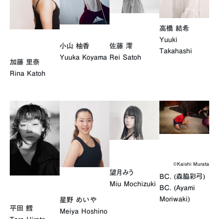
高橋 結希
Yuuki
小山 柚香
佐藤 澪
Takahashi
Yuuka Koyama
Rei Satoh
加藤 里奈
Rina Katoh
©Kaishi Murata
望月みう
BC. (森脇彩弓)
Miu Mochizuki
BC. (Ayami
Moriwaki)
星野 めいや
平田 鱈
Meiya Hoshino