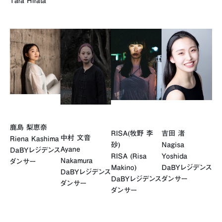
Tara Hirata
鹿島 梨恵奈
RISA(牧野 李
吉田 渚
中村 文音
Riena Kashima
砂)
Nagisa
Ayane
DaBYレジデンス
RISA (Risa
Yoshida
Nakamura
ダンサー
Makino)
DaBYレジデンス
DaBYレジデンス
DaBYレジデンス
ダンサー
ダンサー
ダンサー