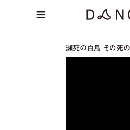
瀕死の白鳥 その死