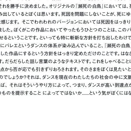
それを勝手に決めました。オリジナルの『瀕死の白鳥』においては、
出しているとぼくは思います。死因を問題にしないことが、死にゆ
感じます。 そこでわれわれのバージョンにおいては死因をはっき
ました。ぼくがこの作品においてやったもうひとつのことは、この
せるということです。といっても特に斬新な方針を打ち出したわけで
身にバレエというダンスの体系が染み込んでいること、『瀕死の白鳥
拠した作品にするという方針をはっきり定めただけのことです。はな
す。だらだらした話し言葉のようなテキストです。これをしゃべるこ
点から否が応でも引きずりおろされます。そのさまをぼくは見たいと
のでしょうか?それは、ダンスを現在のわたしたちの社会の中に文
ば、 それはそういうやり方によって、つまり、ダンスが高い到達点
のを提示すること によってではないか......という気がぼくには