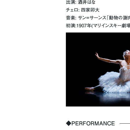
出演: 酒井はな
チェロ: 四家卯大
音楽: サン=サーンス「動物の謝
初演:1907年(マリインスキー劇
◆PERFORMANCE