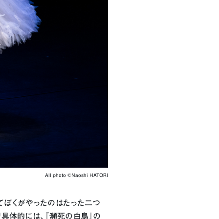
All photo ©︎Naoshi HATORI
いてぼくがやったのはたった二つ
り具体的には、『瀕死の白鳥』の