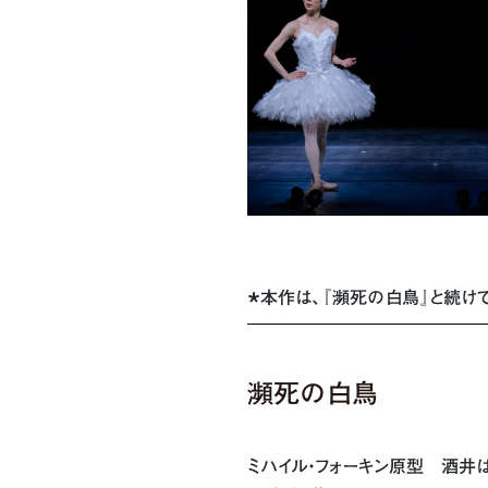
＊本作は、『瀕死の白鳥』と続け
瀕死の白鳥
ミハイル・フォーキン原型 酒井