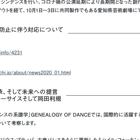
初のレジンデンスを行い、コロナ禍の公演延期により長期間となった創作
トライアウトを経て、10月1日～3日に共同製作でもある愛知県芸術劇場
防止に伴う対応について
info/4231
ichi.jp/about/news2020_01.html
承、そして未来への提言
ォーサイスそして岡田利規
CT「ダンスの系譜学」GENEALOGY OF DANCEでは、国際的に
ついて考察します。