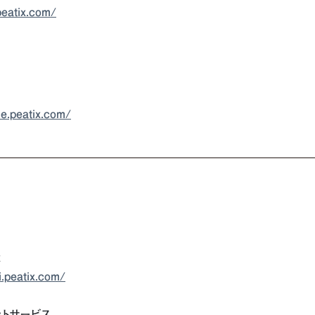
peatix.com/
le.peatix.com/
x
i.peatix.com/
トサービス