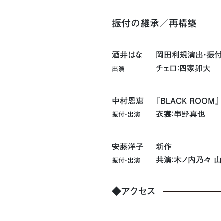
振付の継承／再構築
酒井はな
岡田利規演出・振付
チェロ：四家卯大
出演
中村恩恵
『BLACK ROOM
衣裳：串野真也
振付・出演
安藤洋子
新作
共演：木ノ内乃々 
振付・出演
◆アクセス