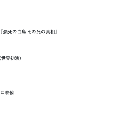
『瀕死の白鳥 その死の真相』
』（世界初演）
山口泰侑