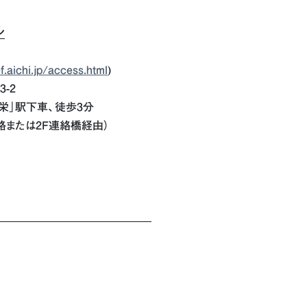
ル
f.aichi.jp/access.html
)
-2
栄」駅下車、徒歩3分
路または2F連絡橋経由）