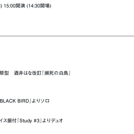
) 15:00開演 (14:30開場)
ン原型 酒井はな改訂『瀕死の白鳥』
LACK BIRD』よりソロ
ス振付『Study #3』よりデュオ