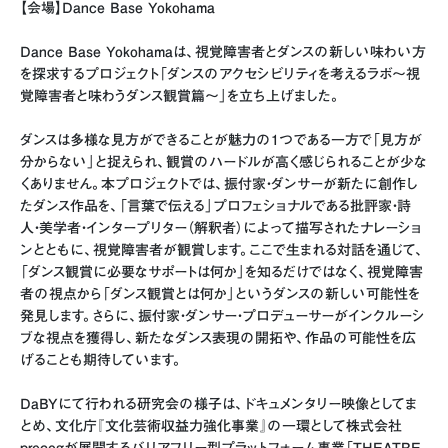
【会場】Dance Base Yokohama
Dance Base Yokohamaは、視覚障害者とダンスの新しい味わい方
を探求するプロジェクト「ダンスのアクセシビリティを考えるラボ〜視
覚障害者と味わうダンス観賞篇〜」を立ち上げました。
ダンスは多様な見方ができることが魅力の1つである一方で「見方が
分からない」と捉えられ、観賞のハードルが高く感じられることが少な
くありません。本プロジェクトでは、振付家・ダンサーが新たに創作し
たダンス作品を、「言葉で伝える」プロフェショナルである批評家・詩
人・美学者・インタープリター（解釈者）によって描写されたナレーショ
ンとともに、視覚障害者が観賞します。ここで生まれる対話を通じて、
「ダンス観賞に必要なサポートは何か」を知るだけではなく、視覚障害
者の視点から「ダンス観賞とは何か」というダンスの新しい可能性を
発見します。さらに、振付家・ダンサー・プロデューサーがインクルーシ
ブな視点を獲得し、新たなダンス表現の開拓や、作品の可能性を広
げることも期待しています。
DaBYにて行われる研究会の様子は、ドキュメンタリー映像としてま
とめ、文化庁『文化芸術収益力強化事業』の一環として株式会社