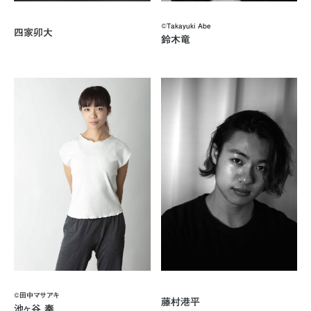
©️Takayuki Abe
四家卯大
鈴木竜
©️田中マサアキ
藤村港平
池ヶ谷 奏