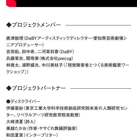
◆プロジェクトメンバー
唐津絵理（DaBYアーティスティックディレクター・愛知県芸術劇場シ
ニアプロデューサー）
吉田拓、田中希、二河茉莉香（DaBY）
兵藤茉衣、関萌美（株式会社precog）
林建太、浦野盛光、中川美枝子（「視覚障害者とつくる美術鑑賞ワー
クショップ」）
◆プロジェクトパートナー
●ディスクライバー
伊藤亜紗（東京工業大学科学技術創成研究院未来の人類研究セン
ター、リベラルアーツ研究教育院准教授）
大崎清夏（詩人）
乗越たかお（作家・ヤサぐれ舞踊評論家）
和田夏実（インタープリター）