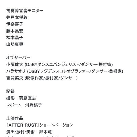
視覚障害者モニター
井戸本将義
伊奈喜子
藤本昌宏
松本晶子
山崎康興
オブザーバー
小㞍健太 (DaBYダンスエバンジェリスト/ダンサー・振付家)
ハラサオリ (DaBYレジデンスコレオグラファー/ダンサー・美術家)
吉開菜央 (映像作家/振付家/ダンサー)
記録
撮影 羽鳥直志
レポート 河野桃子
上演作品
『AFTER RUST』ショートバージョン
演出・振付・美術 鈴木竜