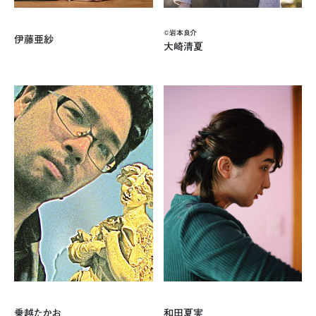
©岩本良介
伊藤亜紗
大崎清夏
乗越たかお
和田夏実