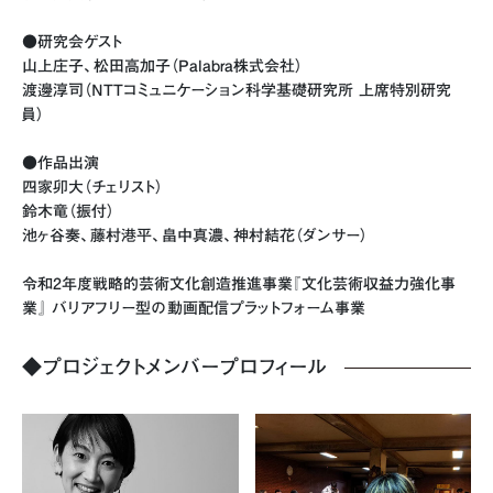
●研究会ゲスト
山上庄子、松田高加子（Palabra株式会社）
渡邊淳司（NTTコミュニケーション科学基礎研究所 上席特別研究
員）
●作品出演
四家卯大（チェリスト）
鈴木竜（振付）
池ヶ谷奏、藤村港平、畠中真濃、神村結花（ダンサー）
令和2年度戦略的芸術文化創造推進事業『文化芸術収益力強化事
業』 バリアフリー型の動画配信プラットフォーム事業
◆プロジェクトメンバープロフィール